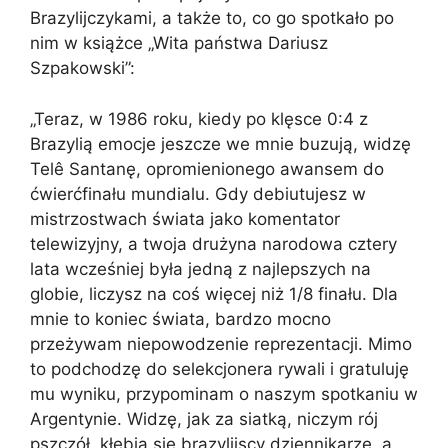
Brazylijczykami, a także to, co go spotkało po
nim w książce „Wita państwa Dariusz
Szpakowski”:
„Teraz, w 1986 roku, kiedy po klęsce 0:4 z
Brazylią emocje jeszcze we mnie buzują, widzę
Telê Santanę, opromienionego awansem do
ćwierćfinału mundialu. Gdy debiutujesz w
mistrzostwach świata jako komentator
telewizyjny, a twoja drużyna narodowa cztery
lata wcześniej była jedną z najlepszych na
globie, liczysz na coś więcej niż 1/8 finału. Dla
mnie to koniec świata, bardzo mocno
przeżywam niepowodzenie reprezentacji. Mimo
to podchodzę do selekcjonera rywali i gratuluję
mu wyniku, przypominam o naszym spotkaniu w
Argentynie. Widzę, jak za siatką, niczym rój
pszczół, kłębią się brazylijscy dziennikarze, a