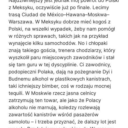
Najdziwniejszy jest jednak mój powrót do Polski
z Meksyku, oczywiście już po finale. Lecimy
trasą Ciudad de México–Hawana–Moskwa–
Warszawa. W Meksyku dobrze mieć kogoś z
Polski, na wszelki wypadek, żeby nam pomógł
w różnych sprawach, takich jak na przykład
wynajęcie kilku samochodów. No i chłopaki
znają takiego gościa, trenera chodziarzy, który
wyszkolił paru miejscowych zawodników i stał
się tam guru w tej dyscyplinie. Ci zawodnicy,
podopieczni Polaka, dają na pożegnanie Dyi i
Budnemu alkohol w plastikowych kanistrach,
taki ichniejszy bimber, coś w rodzaju mocnej
tequili. W Moskwie rzecz jasna celnicy
zatrzymują ten towar, ale jako że Polacy
alkoholu nie marnują, koledzy rozlewają
zawartość kanistrów wśród pasażerów
samolotu – i trzeba przyznać, że dalszy lot jest