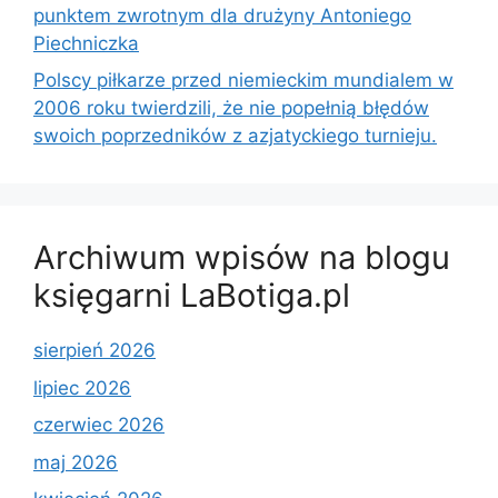
punktem zwrotnym dla drużyny Antoniego
Piechniczka
Polscy piłkarze przed niemieckim mundialem w
2006 roku twierdzili, że nie popełnią błędów
swoich poprzedników z azjatyckiego turnieju.
Archiwum wpisów na blogu
księgarni LaBotiga.pl
sierpień 2026
lipiec 2026
czerwiec 2026
maj 2026