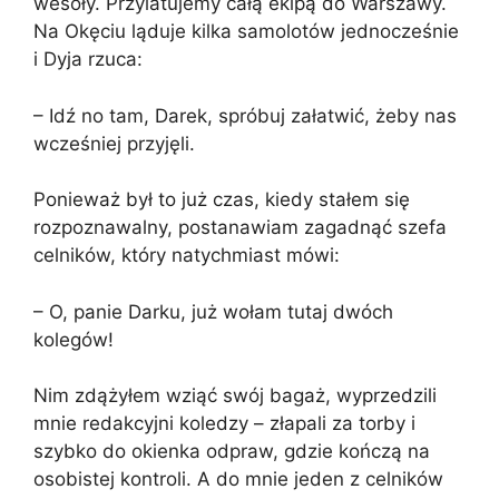
wesoły. Przylatujemy całą ekipą do Warszawy.
Na Okęciu ląduje kilka samolotów jednocześnie
i Dyja rzuca:
– Idź no tam, Darek, spróbuj załatwić, żeby nas
wcześniej przyjęli.
Ponieważ był to już czas, kiedy stałem się
rozpoznawalny, postanawiam zagadnąć szefa
celników, który natychmiast mówi:
– O, panie Darku, już wołam tutaj dwóch
kolegów!
Nim zdążyłem wziąć swój bagaż, wyprzedzili
mnie redakcyjni koledzy – złapali za torby i
szybko do okienka odpraw, gdzie kończą na
osobistej kontroli. A do mnie jeden z celników