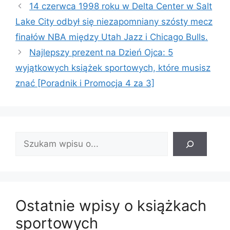
14 czerwca 1998 roku w Delta Center w Salt
Lake City odbył się niezapomniany szósty mecz
finałów NBA między Utah Jazz i Chicago Bulls.
Najlepszy prezent na Dzień Ojca: 5
wyjątkowych książek sportowych, które musisz
znać [Poradnik i Promocja 4 za 3]
Znajdź
wpis:
Ostatnie wpisy o książkach
sportowych