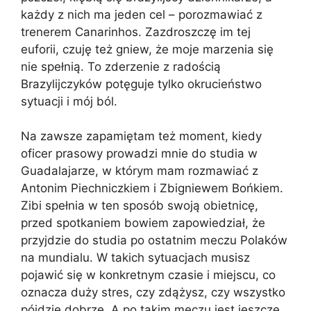
każdy z nich ma jeden cel – porozmawiać z
trenerem Canarinhos. Zazdroszczę im tej
euforii, czuję też gniew, że moje marzenia się
nie spełnią. To zderzenie z radością
Brazylijczyków potęguje tylko okrucieństwo
sytuacji i mój ból.
Na zawsze zapamiętam też moment, kiedy
oficer prasowy prowadzi mnie do studia w
Guadalajarze, w którym mam rozmawiać z
Antonim Piechniczkiem i Zbigniewem Bońkiem.
Zibi spełnia w ten sposób swoją obietnicę,
przed spotkaniem bowiem zapowiedział, że
przyjdzie do studia po ostatnim meczu Polaków
na mundialu. W takich sytuacjach musisz
pojawić się w konkretnym czasie i miejscu, co
oznacza duży stres, czy zdążysz, czy wszystko
pójdzie dobrze. A po takim meczu jest jeszcze