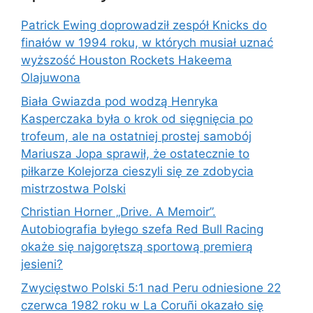
Patrick Ewing doprowadził zespół Knicks do
finałów w 1994 roku, w których musiał uznać
wyższość Houston Rockets Hakeema
Olajuwona
Biała Gwiazda pod wodzą Henryka
Kasperczaka była o krok od sięgnięcia po
trofeum, ale na ostatniej prostej samobój
Mariusza Jopa sprawił, że ostatecznie to
piłkarze Kolejorza cieszyli się ze zdobycia
mistrzostwa Polski
Christian Horner „Drive. A Memoir”.
Autobiografia byłego szefa Red Bull Racing
okaże się najgorętszą sportową premierą
jesieni?
Zwycięstwo Polski 5:1 nad Peru odniesione 22
czerwca 1982 roku w La Coruñi okazało się