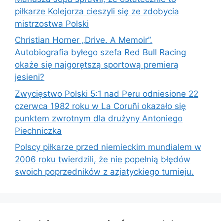
piłkarze Kolejorza cieszyli się ze zdobycia
mistrzostwa Polski
Christian Horner „Drive. A Memoir”.
Autobiografia byłego szefa Red Bull Racing
okaże się najgorętszą sportową premierą
jesieni?
Zwycięstwo Polski 5:1 nad Peru odniesione 22
czerwca 1982 roku w La Coruñi okazało się
punktem zwrotnym dla drużyny Antoniego
Piechniczka
Polscy piłkarze przed niemieckim mundialem w
2006 roku twierdzili, że nie popełnią błędów
swoich poprzedników z azjatyckiego turnieju.