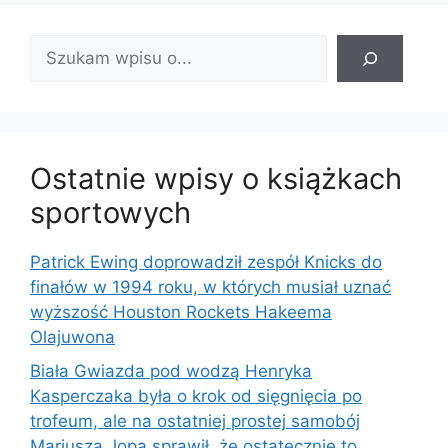
Znajdź
wpis:
Ostatnie wpisy o książkach
sportowych
Patrick Ewing doprowadził zespół Knicks do
finałów w 1994 roku, w których musiał uznać
wyższość Houston Rockets Hakeema
Olajuwona
Biała Gwiazda pod wodzą Henryka
Kasperczaka była o krok od sięgnięcia po
trofeum, ale na ostatniej prostej samobój
Mariusza Jopa sprawił, że ostatecznie to