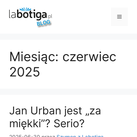
Przejdź
do
Menu
treści
Miesiąc:
czerwiec
2025
Jan Urban jest „za
miękki”? Serio?
2025-06-30
przez
Szymon z Labotiga