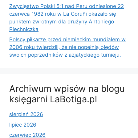
Zwycięstwo Polski 5:1 nad Peru odniesione 22
czerwca 1982 roku w La Coruñi okazało się
punktem zwrotnym dla drużyny Antoniego
Piechniczka
Polscy piłkarze przed niemieckim mundialem w
2006 roku twierdzili, że nie popełnią błędów
swoich poprzedników z azjatyckiego turnieju.
Archiwum wpisów na blogu
księgarni LaBotiga.pl
sierpień 2026
lipiec 2026
czerwiec 2026