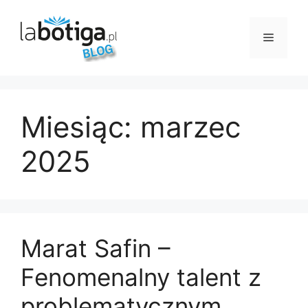
Przejdź
do
Menu
treści
Miesiąc:
marzec
2025
Marat Safin –
Fenomenalny talent z
problematycznym