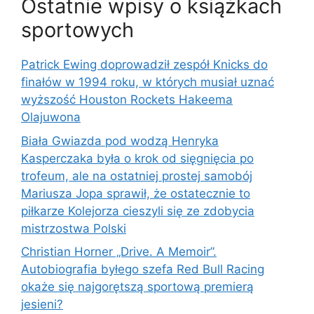
Ostatnie wpisy o książkach
sportowych
Patrick Ewing doprowadził zespół Knicks do
finałów w 1994 roku, w których musiał uznać
wyższość Houston Rockets Hakeema
Olajuwona
Biała Gwiazda pod wodzą Henryka
Kasperczaka była o krok od sięgnięcia po
trofeum, ale na ostatniej prostej samobój
Mariusza Jopa sprawił, że ostatecznie to
piłkarze Kolejorza cieszyli się ze zdobycia
mistrzostwa Polski
Christian Horner „Drive. A Memoir”.
Autobiografia byłego szefa Red Bull Racing
okaże się najgorętszą sportową premierą
jesieni?