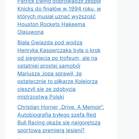
Patrick Ewing doprowadził zespół
Knicks do finałów w 1994 roku, w
których musiał uznać wyższość
Houston Rockets Hakeema
Olajuwona
Biała Gwiazda pod wodzą
Henryka Kasperczaka była o krok
od sięgnięcia po trofeum, ale na
ostatniej prostej samobój
Mariusza Jopa sprawił, że
ostatecznie to piłkarze Kolejorza
cieszyli się ze zdobycia
mistrzostwa Polski
Christian Horner „Drive. A Memoir”.
Autobiografia byłego szefa Red
Bull Racing okaże się najgorętszą
sportową premierą jesieni?