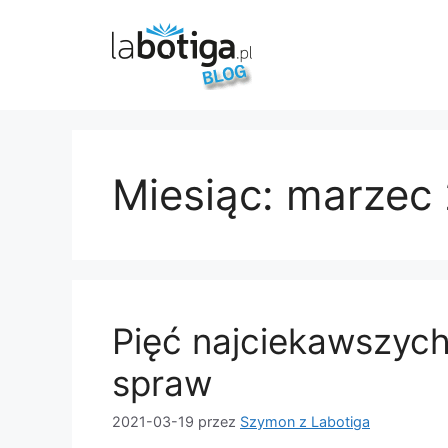
Przejdź
do
treści
Miesiąc:
marzec 
Pięć najciekawszyc
spraw
2021-03-19
przez
Szymon z Labotiga