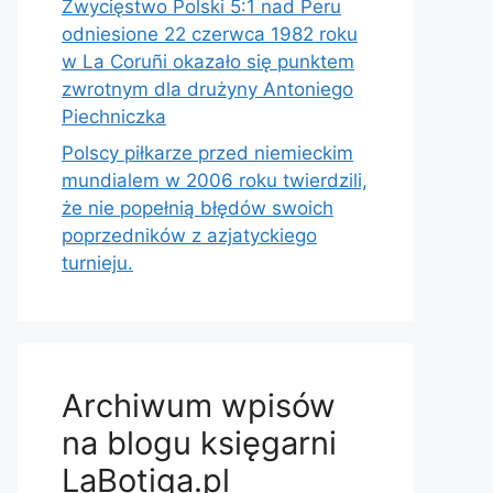
Zwycięstwo Polski 5:1 nad Peru
odniesione 22 czerwca 1982 roku
w La Coruñi okazało się punktem
zwrotnym dla drużyny Antoniego
Piechniczka
Polscy piłkarze przed niemieckim
mundialem w 2006 roku twierdzili,
że nie popełnią błędów swoich
poprzedników z azjatyckiego
turnieju.
Archiwum wpisów
na blogu księgarni
LaBotiga.pl