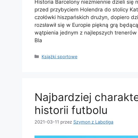
Historia Barcelony niezmiennie dzieli si
przed przybyciem Holendra do stolicy Kata
czołówki hiszpańskich drużyn, dopiero dz
rozsławił się w Europie piękną grą będącą
wątpienia jednym z najlepszych trenerów w
Bla
Kategorie
Książki sportowe
Najbardziej charakt
historii futbolu
2021-03-11
przez
Szymon z Labotiga