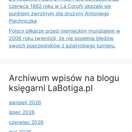
czerwca 1982 roku w La Coruñi okazało się
punktem zwrotnym dla drużyny Antoniego
Piechniczka
Polscy piłkarze przed niemieckim mundialem w
2006 roku twierdzili, że nie popełnią błędów
swoich poprzedników z azjatyckiego turnieju.
Archiwum wpisów na blogu
księgarni LaBotiga.pl
sierpień 2026
lipiec 2026
czerwiec 2026