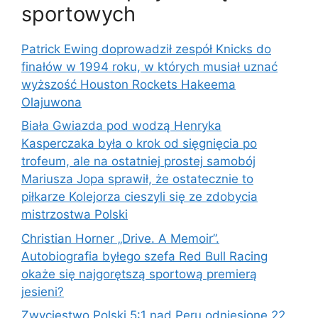
sportowych
Patrick Ewing doprowadził zespół Knicks do
finałów w 1994 roku, w których musiał uznać
wyższość Houston Rockets Hakeema
Olajuwona
Biała Gwiazda pod wodzą Henryka
Kasperczaka była o krok od sięgnięcia po
trofeum, ale na ostatniej prostej samobój
Mariusza Jopa sprawił, że ostatecznie to
piłkarze Kolejorza cieszyli się ze zdobycia
mistrzostwa Polski
Christian Horner „Drive. A Memoir”.
Autobiografia byłego szefa Red Bull Racing
okaże się najgorętszą sportową premierą
jesieni?
Zwycięstwo Polski 5:1 nad Peru odniesione 22