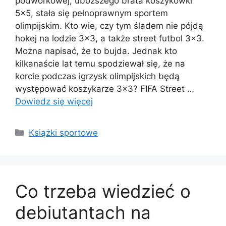
podwórkowej, uboższego brata koszykówki
5×5, stała się pełnoprawnym sportem
olimpijskim. Kto wie, czy tym śladem nie pójdą
hokej na lodzie 3×3, a także street futbol 3×3.
Można napisać, że to bujda. Jednak kto
kilkanaście lat temu spodziewał się, że na
korcie podczas igrzysk olimpijskich będą
występować koszykarze 3×3? FIFA Street …
Dowiedz się więcej
Kategorie
Książki sportowe
Co trzeba wiedzieć o
debiutantach na