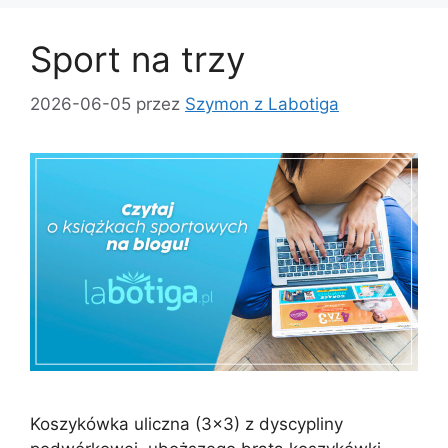
Sport na trzy
2026-06-05
przez
Szymon z Labotiga
Koszykówka uliczna (3×3) z dyscypliny