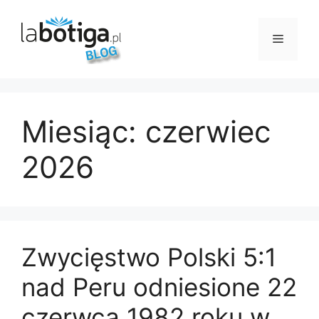
Przejdź
do
Menu
treści
Miesiąc:
czerwiec
2026
Zwycięstwo Polski 5:1
nad Peru odniesione 22
czerwca 1982 roku w