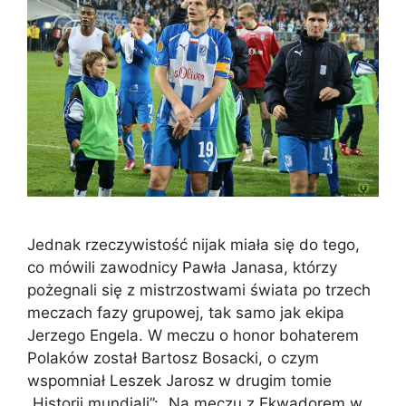
Jednak rzeczywistość nijak miała się do tego,
co mówili zawodnicy Pawła Janasa, którzy
pożegnali się z mistrzostwami świata po trzech
meczach fazy grupowej, tak samo jak ekipa
Jerzego Engela. W meczu o honor bohaterem
Polaków został Bartosz Bosacki, o czym
wspomniał Leszek Jarosz w drugim tomie
„Historii mundiali”: „Na meczu z Ekwadorem w