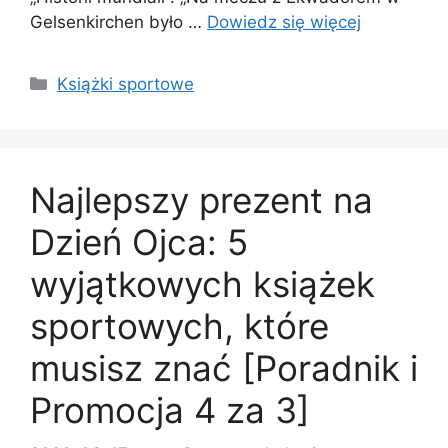
Gelsenkirchen było …
Dowiedz się więcej
Kategorie
Książki sportowe
Najlepszy prezent na
Dzień Ojca: 5
wyjątkowych książek
sportowych, które
musisz znać [Poradnik i
Promocja 4 za 3]