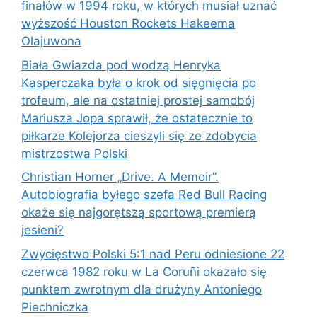
finałów w 1994 roku, w których musiał uznać
wyższość Houston Rockets Hakeema
Olajuwona
Biała Gwiazda pod wodzą Henryka
Kasperczaka była o krok od sięgnięcia po
trofeum, ale na ostatniej prostej samobój
Mariusza Jopa sprawił, że ostatecznie to
piłkarze Kolejorza cieszyli się ze zdobycia
mistrzostwa Polski
Christian Horner „Drive. A Memoir”.
Autobiografia byłego szefa Red Bull Racing
okaże się najgorętszą sportową premierą
jesieni?
Zwycięstwo Polski 5:1 nad Peru odniesione 22
czerwca 1982 roku w La Coruñi okazało się
punktem zwrotnym dla drużyny Antoniego
Piechniczka