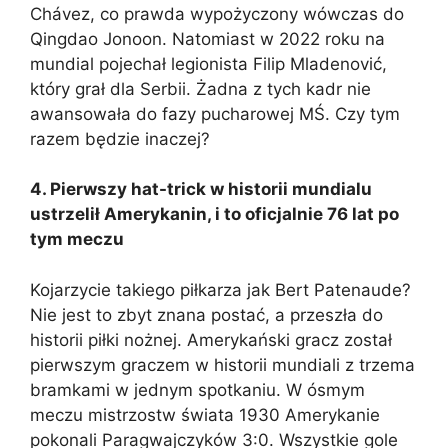
Chávez, co prawda wypożyczony wówczas do
Qingdao Jonoon. Natomiast w 2022 roku na
mundial pojechał legionista Filip Mladenović,
który grał dla Serbii. Żadna z tych kadr nie
awansowała do fazy pucharowej MŚ. Czy tym
razem będzie inaczej?
4. Pierwszy hat-trick w historii mundialu
ustrzelił Amerykanin, i to oficjalnie 76 lat po
tym meczu
Kojarzycie takiego piłkarza jak Bert Patenaude?
Nie jest to zbyt znana postać, a przeszła do
historii piłki nożnej. Amerykański gracz został
pierwszym graczem w historii mundiali z trzema
bramkami w jednym spotkaniu. W ósmym
meczu mistrzostw świata 1930 Amerykanie
pokonali Paragwajczyków 3:0. Wszystkie gole