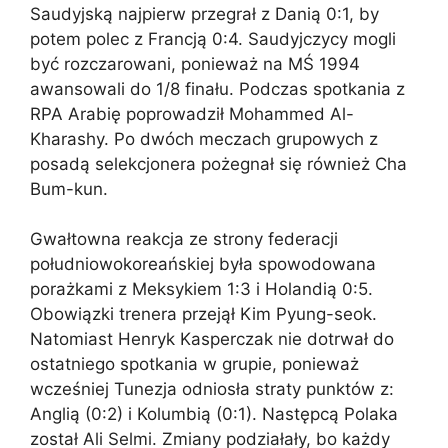
Saudyjską najpierw przegrał z Danią 0:1, by
potem polec z Francją 0:4. Saudyjczycy mogli
być rozczarowani, ponieważ na MŚ 1994
awansowali do 1/8 finału. Podczas spotkania z
RPA Arabię poprowadził Mohammed Al-
Kharashy. Po dwóch meczach grupowych z
posadą selekcjonera pożegnał się również Cha
Bum-kun.
Gwałtowna reakcja ze strony federacji
południowokoreańskiej była spowodowana
porażkami z Meksykiem 1:3 i Holandią 0:5.
Obowiązki trenera przejął Kim Pyung-seok.
Natomiast Henryk Kasperczak nie dotrwał do
ostatniego spotkania w grupie, ponieważ
wcześniej Tunezja odniosła straty punktów z:
Anglią (0:2) i Kolumbią (0:1). Następcą Polaka
został Ali Selmi. Zmiany podziałały, bo każdy