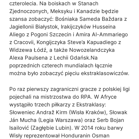
czterolecia. Na boiskach w Stanach
Zjednoczonych, Meksyku i Kanadzie będzie
szansa zobaczyć: Bośniaka Sameda Baždara z
Jagiellonii Białystok, Irakijczyków Husseina
Aliego z Pogoni Szczecin i Amira Al-Ammariego
z Cracovii, Kongijczyka Steve’a Kapuadiego z
Widzewa Łódź, a także Nowozelandczyka
Alexa Paulsena z Lechii Gdańsk.Na
poprzednich czterech mundialach łącznie
można było zobaczyć pięciu ekstraklasowiczów.
Po raz pierwszy zagraniczni gracze z polskiej ligi
pojechali na mistrzostwa do RPA. W Afryce
wystąpiło trzech piłkarzy z Ekstraklasy:
Słoweniec Andraž Kirm (Wisła Kraków), Słowak
Ján Mucha (Legia Warszawa) oraz Serb Bojan
Isailović (Zagłębie Lubin). W 2014 roku barwy
Wisły reprezentował Honduranin Osman