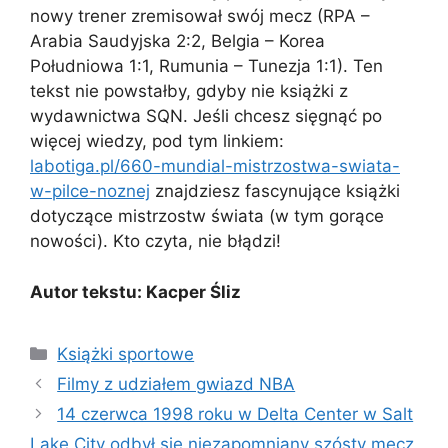
nowy trener zremisował swój mecz (RPA –
Arabia Saudyjska 2:2, Belgia – Korea
Południowa 1:1, Rumunia – Tunezja 1:1). Ten
tekst nie powstałby, gdyby nie książki z
wydawnictwa SQN. Jeśli chcesz sięgnąć po
więcej wiedzy, pod tym linkiem:
labotiga.pl/660-mundial-mistrzostwa-swiata-
w-pilce-noznej
znajdziesz fascynujące książki
dotyczące mistrzostw świata (w tym gorące
nowości). Kto czyta, nie błądzi!
Autor tekstu: Kacper Śliz
Kategorie
Książki sportowe
Filmy z udziałem gwiazd NBA
14 czerwca 1998 roku w Delta Center w Salt
Lake City odbył się niezapomniany szósty mecz