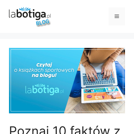
Przejdź
do
Menu
treści
Poznaj 10 faktów z