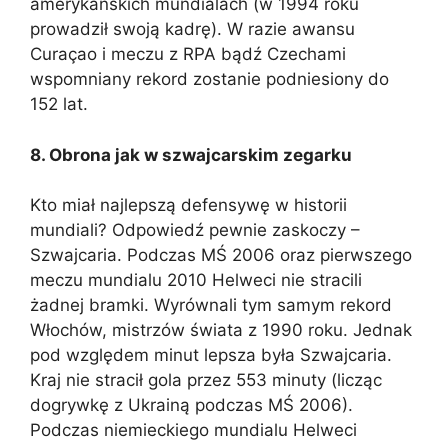
amerykańskich mundialach (w 1994 roku
prowadził swoją kadrę). W razie awansu
Curaçao i meczu z RPA bądź Czechami
wspomniany rekord zostanie podniesiony do
152 lat.
8. Obrona jak w szwajcarskim zegarku
Kto miał najlepszą defensywę w historii
mundiali? Odpowiedź pewnie zaskoczy –
Szwajcaria. Podczas MŚ 2006 oraz pierwszego
meczu mundialu 2010 Helweci nie stracili
żadnej bramki. Wyrównali tym samym rekord
Włochów, mistrzów świata z 1990 roku. Jednak
pod względem minut lepsza była Szwajcaria.
Kraj nie stracił gola przez 553 minuty (licząc
dogrywkę z Ukrainą podczas MŚ 2006).
Podczas niemieckiego mundialu Helweci