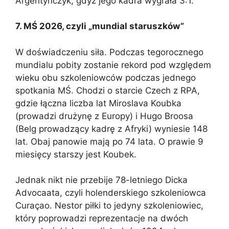
Argentyńczyk, gdyż jego kadra wygrała 3:1.
7. MŚ 2026, czyli „mundial staruszków”
W doświadczeniu siła. Podczas tegorocznego
mundialu pobity zostanie rekord pod względem
wieku obu szkoleniowców podczas jednego
spotkania MŚ. Chodzi o starcie Czech z RPA,
gdzie łączna liczba lat Miroslava Koubka
(prowadzi drużynę z Europy) i Hugo Broosa
(Belg prowadzący kadrę z Afryki) wyniesie 148
lat. Obaj panowie mają po 74 lata. O prawie 9
miesięcy starszy jest Koubek.
Jednak nikt nie przebije 78-letniego Dicka
Advocaata, czyli holenderskiego szkoleniowca
Curaçao. Nestor piłki to jedyny szkoleniowiec,
który poprowadzi reprezentacje na dwóch