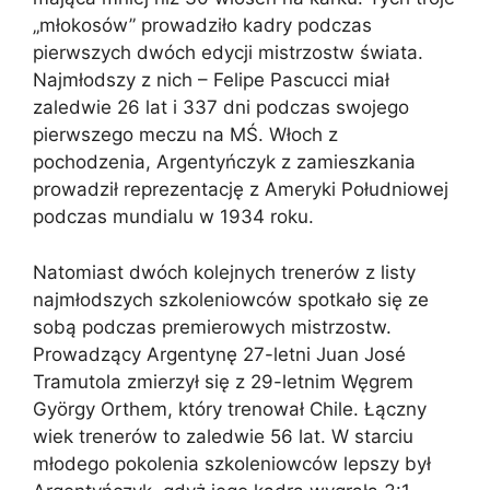
„młokosów” prowadziło kadry podczas
pierwszych dwóch edycji mistrzostw świata.
Najmłodszy z nich – Felipe Pascucci miał
zaledwie 26 lat i 337 dni podczas swojego
pierwszego meczu na MŚ. Włoch z
pochodzenia, Argentyńczyk z zamieszkania
prowadził reprezentację z Ameryki Południowej
podczas mundialu w 1934 roku.
Natomiast dwóch kolejnych trenerów z listy
najmłodszych szkoleniowców spotkało się ze
sobą podczas premierowych mistrzostw.
Prowadzący Argentynę 27-letni Juan José
Tramutola zmierzył się z 29-letnim Węgrem
György Orthem, który trenował Chile. Łączny
wiek trenerów to zaledwie 56 lat. W starciu
młodego pokolenia szkoleniowców lepszy był