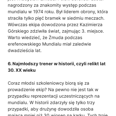
nagrodzony za znakomity występ podczas
mundialu w 1974 roku. Był liderem obrony, która
straciła tylko pięć bramek w siedmiu meczach.
Wówczas ekipa dowodzona przez Kazimierza
Górskiego zdziwiła świat, zajmując 3. miejsce.
Warto wiedzieć, że Żmuda podczas
erefenowskiego Mundialu miał zaledwie
dwadzieścia lat.
6. Najmłodszy trener w historii, czyli relikt lat
30. XX wieku
Coraz młodsi szkoleniowcy biorą się za
prowadzenie ekip? Na pewno nie jest tak w
przypadku reprezentacji uczestniczących na
mundialu. W historii zdarzyły się tylko trzy
przypadki, aby drużynę dowodziła osoba
mająca mniej niż 30 wiosen na karku. Tych troje