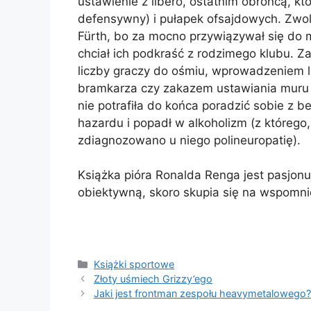
ustawienie z libero, ostatnim obrońcą, któ
defensywny) i pułapek ofsajdowych. Zwol
F
ü
rth, bo za mocno przywiązywał się do mł
chciał ich podkraść z rodzimego klubu.
liczby graczy do ośmiu, wprowadzeniem l
bramkarza czy zakazem ustawiania muru 
nie potrafiła do końca poradzić sobie z 
hazardu i popadł w alkoholizm (z którego,
zdiagnozowano u niego polineuropatię).
Książka pióra Ronalda Renga jest pasjonu
obiektywną, skoro skupia się na wspomni
Kategorie
Książki sportowe
Złoty uśmiech Grizzy’ego
Jaki jest frontman zespołu heavymetalowego