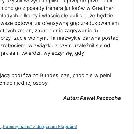
ry czyścił wszystkie piłki nieprzejęte przez blok
niono go z posady trenera juniorów w Greuther
odych piłkarzy i właściciele bali się, że będzie
 Zawsze optował za ofensywną grą: zredukowaniem
otnych zmian, zabronienia zagrywania do
przy rzucie wolnym. Ta niezwykle barwna postać
bezrobociem, w związku z czym uzależnił się od
 jak sam twierdzi, wyleczył się, gdy
jącą podróżą po Bundeslidze, choć nie w pełni
eniach jednej osoby.
Autor: Paweł Paczocha
? „Robimy hałas” z Jürgenem Kloppem!