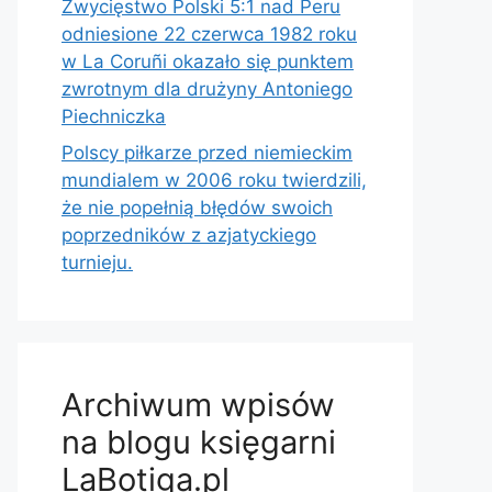
Zwycięstwo Polski 5:1 nad Peru
odniesione 22 czerwca 1982 roku
w La Coruñi okazało się punktem
zwrotnym dla drużyny Antoniego
Piechniczka
Polscy piłkarze przed niemieckim
mundialem w 2006 roku twierdzili,
że nie popełnią błędów swoich
poprzedników z azjatyckiego
turnieju.
Archiwum wpisów
na blogu księgarni
LaBotiga.pl