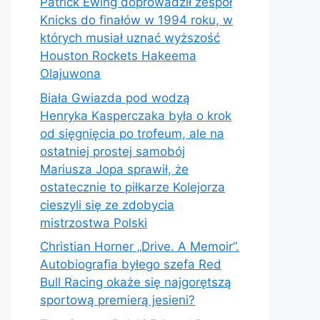
Patrick Ewing doprowadził zespół
Knicks do finałów w 1994 roku, w
których musiał uznać wyższość
Houston Rockets Hakeema
Olajuwona
Biała Gwiazda pod wodzą
Henryka Kasperczaka była o krok
od sięgnięcia po trofeum, ale na
ostatniej prostej samobój
Mariusza Jopa sprawił, że
ostatecznie to piłkarze Kolejorza
cieszyli się ze zdobycia
mistrzostwa Polski
Christian Horner „Drive. A Memoir”.
Autobiografia byłego szefa Red
Bull Racing okaże się najgorętszą
sportową premierą jesieni?