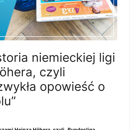
oria niemieckiej ligi
hera, czyli
ezwykła opowieść o
lu”
czami Heinza Höhera, czyli „Bundesliga.