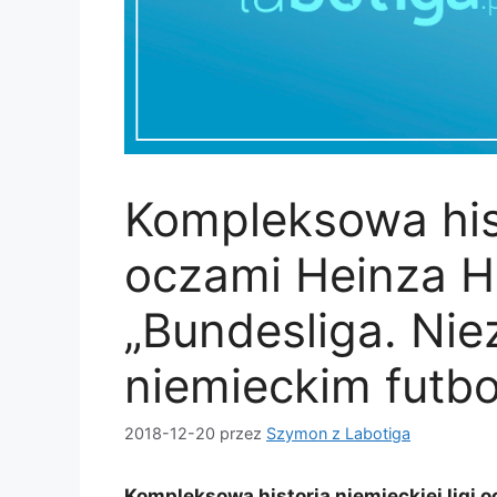
Kompleksowa hist
oczami Heinza Hö
„Bundesliga. Ni
niemieckim futbo
2018-12-20
przez
Szymon z Labotiga
Kompleksowa historia niemieckiej ligi o