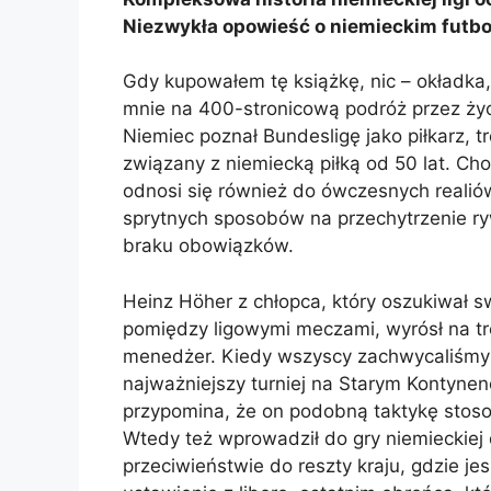
Niezwykła opowieść o niemieckim futbo
Gdy kupowałem tę książkę, nic – okładka,
mnie na 400-stronicową podróż przez ży
Niemiec poznał Bundesligę jako piłkarz, t
związany z niemiecką piłką od 50 lat. Cho
odnosi się również do ówczesnych realiów
sprytnych sposobów na przechytrzenie rywal
braku obowiązków.
Heinz H
ö
her z chłopca, który oszukiwał 
pomiędzy ligowymi meczami, wyrósł na t
menedżer. Kiedy wszyscy zachwycaliśmy si
najważniejszy turniej na Starym Kontyne
przypomina, że on podobną taktykę stos
Wtedy też wprowadził do gry niemieckiej 
przeciwieństwie do reszty kraju, gdzie j