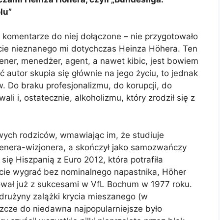
lu”
 komentarze do niej dołączone – nie przygotowało
cie nieznanego mi dotychczas Heinza H
ö
hera. Ten
rener, menedżer, agent, a nawet kibic, jest bowiem
ć autor skupia się głównie na jego życiu, to jednak
. Do braku profesjonalizmu, do korupcji, do
i i, ostatecznie, alkoholizmu, który zrodził się z
swych rodziców, wmawiając im, że studiuje
renera-wizjonera, a skończył jako samozwańczy
ę Hiszpanią z Euro 2012, która potrafiła
ncie wygrać bez nominalnego napastnika, H
ö
her
ował już z sukcesami w VfL Bochum w 1977 roku.
drużyny zalążki krycia mieszanego (w
eszcze do niedawna najpopularniejsze było