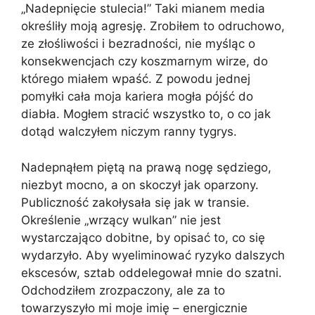
„Nadepnięcie stulecia!” Taki mianem media
określiły moją agresję. Zrobiłem to odruchowo,
ze złośliwości i bezradności, nie myśląc o
konsekwencjach czy koszmarnym wirze, do
którego miałem wpaść. Z powodu jednej
pomyłki cała moja kariera mogła pójść do
diabła. Mogłem stracić wszystko to, o co jak
dotąd walczyłem niczym ranny tygrys.
Nadepnąłem piętą na prawą nogę sędziego,
niezbyt mocno, a on skoczył jak oparzony.
Publiczność zakołysała się jak w transie.
Określenie „wrzący wulkan” nie jest
wystarczająco dobitne, by opisać to, co się
wydarzyło. Aby wyeliminować ryzyko dalszych
ekscesów, sztab oddelegował mnie do szatni.
Odchodziłem zrozpaczony, ale za to
towarzyszyło mi moje imię – energicznie