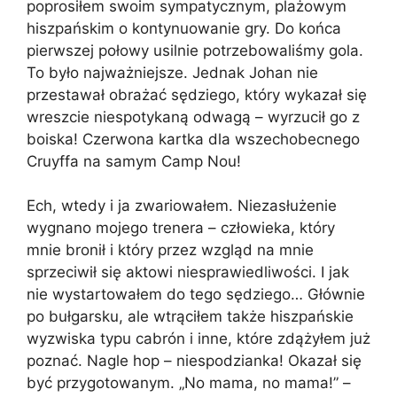
poprosiłem swoim sympatycznym, plażowym
hiszpańskim o kontynuowanie gry. Do końca
pierwszej połowy usilnie potrzebowaliśmy gola.
To było najważniejsze. Jednak Johan nie
przestawał obrażać sędziego, który wykazał się
wreszcie niespotykaną odwagą – wyrzucił go z
boiska! Czerwona kartka dla wszechobecnego
Cruyffa na samym Camp Nou!
Ech, wtedy i ja zwariowałem. Niezasłużenie
wygnano mojego trenera – człowieka, który
mnie bronił i który przez wzgląd na mnie
sprzeciwił się aktowi niesprawiedliwości. I jak
nie wystartowałem do tego sędziego… Głównie
po bułgarsku, ale wtrąciłem także hiszpańskie
wyzwiska typu cabrón i inne, które zdążyłem już
poznać. Nagle hop – niespodzianka! Okazał się
być przygotowanym. „No mama, no mama!” –