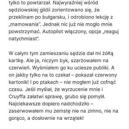
tylko to powtarzał. Najwyraźniej wśród
sędziowskiej gildii zorientowano się, że
przeklinam po bułgarsku, i odrobiono lekcję z
„mamowania”. Jednak nic już nie mogło mnie
powstrzymać. Autopilot włączony, opcja „reaguj
natychmiast”.
W całym tym zamieszaniu sędzia dał mi żółtą
kartkę. Ale ja, niczym byk, szarżowałem na
czerwień. Wyśmiałem go ku uciesze publiki. A
on jakby tylko na to czekał – pokazał czerwony
kartonik! I po ptakach – nie mogłem już cofnąć
czasu. Jeśli myślał, że wyrzucenie mnie i
Cruyffa załatwi sprawę, grubo się pomylił.
Najciekawsze dopiero nadchodziło –
zaserwowałem mu zemstę nie na zimno, nie na
gorąco, a dosłownie na wrzątek!