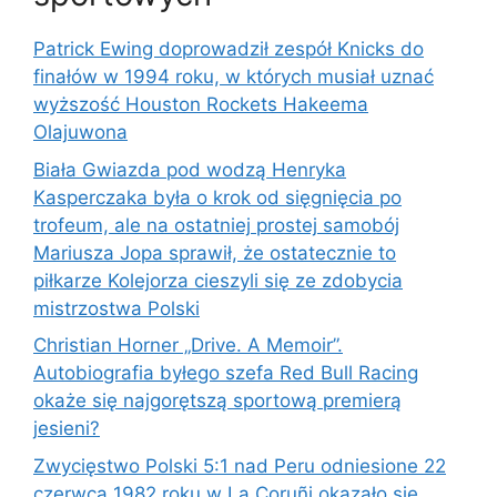
Patrick Ewing doprowadził zespół Knicks do
finałów w 1994 roku, w których musiał uznać
wyższość Houston Rockets Hakeema
Olajuwona
Biała Gwiazda pod wodzą Henryka
Kasperczaka była o krok od sięgnięcia po
trofeum, ale na ostatniej prostej samobój
Mariusza Jopa sprawił, że ostatecznie to
piłkarze Kolejorza cieszyli się ze zdobycia
mistrzostwa Polski
Christian Horner „Drive. A Memoir”.
Autobiografia byłego szefa Red Bull Racing
okaże się najgorętszą sportową premierą
jesieni?
Zwycięstwo Polski 5:1 nad Peru odniesione 22
czerwca 1982 roku w La Coruñi okazało się