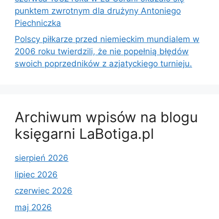
punktem zwrotnym dla drużyny Antoniego
Piechniczka
Polscy piłkarze przed niemieckim mundialem w
2006 roku twierdzili, że nie popełnią błędów
swoich poprzedników z azjatyckiego turnieju.
Archiwum wpisów na blogu
księgarni LaBotiga.pl
sierpień 2026
lipiec 2026
czerwiec 2026
maj 2026