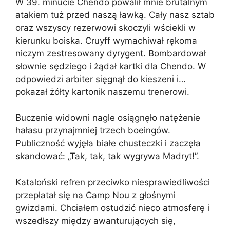
W 39. minucie Chendo powalił mnie brutalnym
atakiem tuż przed naszą ławką. Cały nasz sztab
oraz wszyscy rezerwowi skoczyli wściekli w
kierunku boiska. Cruyff wymachiwał rękoma
niczym zestresowany dyrygent. Bombardował
słownie sędziego i żądał kartki dla Chendo. W
odpowiedzi arbiter sięgnął do kieszeni i…
pokazał żółty kartonik naszemu trenerowi.
Buczenie widowni nagle osiągnęło natężenie
hałasu przynajmniej trzech boeingów.
Publiczność wyjęła białe chusteczki i zaczęła
skandować: „Tak, tak, tak wygrywa Madryt!”.
Kataloński refren przeciwko niesprawiedliwości
przeplatał się na Camp Nou z głośnymi
gwizdami. Chciałem ostudzić nieco atmosferę i
wszedłszy między awanturujących się,