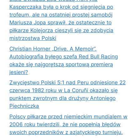
Kasperczaka była o krok od sięgnięcia po
trofeum, ale na ostatniej prostej samobój
Mariusza Jopa sprawił, że ostatecznie to
piłkarze Kolejorza cieszyli się ze zdobycia
mistrzostwa Polski
Christian Horner „Drive. A Memoir”.
Autobiografia byłego szefa Red Bull Racing
okaże się najgorętszą sportową premierą
jesieni?
Zwycięstwo Polski 5:1 nad Peru odniesione 22
czerwca 1982 roku w La Coruñi okazało się
punktem zwrotnym dla drużyny Antoniego
Piechniczka
Polscy piłkarze przed niemieckim mundialem w
2006 roku twierdzili, że nie popełnią błędów
swoich poprzedników z azjatyckiego turnieju.