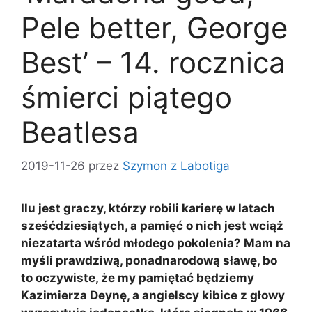
Pele better, George
Best’ – 14. rocznica
śmierci piątego
Beatlesa
2019-11-26
przez
Szymon z Labotiga
Ilu jest graczy, którzy robili karierę w latach
sześćdziesiątych, a pamięć o nich jest wciąż
niezatarta wśród młodego pokolenia? Mam na
myśli prawdziwą, ponadnarodową sławę, bo
to oczywiste, że my pamiętać będziemy
Kazimierza Deynę, a angielscy kibice z głowy