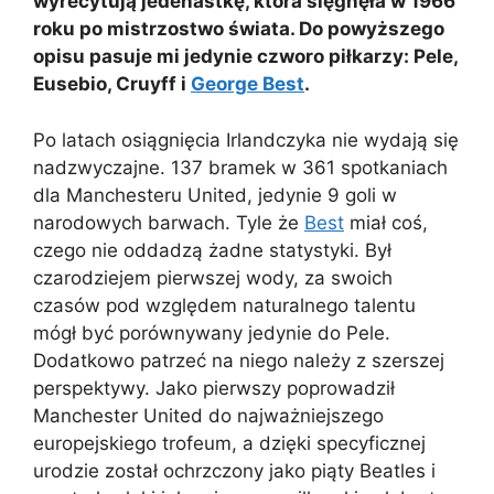
wyrecytują jedenastkę, która sięgnęła w 1966
roku po mistrzostwo świata. Do powyższego
opisu pasuje mi jedynie czworo piłkarzy: Pele,
Eusebio, Cruyff i
George Best
.
Po latach osiągnięcia Irlandczyka nie wydają się
nadzwyczajne. 137 bramek w 361 spotkaniach
dla Manchesteru United, jedynie 9 goli w
narodowych barwach. Tyle że
Best
miał coś,
czego nie oddadzą żadne statystyki. Był
czarodziejem pierwszej wody, za swoich
czasów pod względem naturalnego talentu
mógł być porównywany jedynie do Pele.
Dodatkowo patrzeć na niego należy z szerszej
perspektywy. Jako pierwszy poprowadził
Manchester United do najważniejszego
europejskiego trofeum, a dzięki specyficznej
urodzie został ochrzczony jako piąty Beatles i