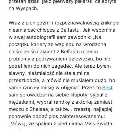
przetarł szlaki jako pierwszy piłkarski celebryta
na Wyspach.
Wraz z pieniędzmi i rozpoznawalnością zniknęła
nieśmiałość chłopca z Belfastu. Jak wspomina
w swej autobiografii sam zawodnik: „Na
początku kariery ze względu na wrodzoną
nieśmiałość i akcent z Belfastu miałem
problemy z podrywaniem dziewczyn, bo nie
potrafiłem do nich zagadać. Ale teraz byłem
sławny, nieśmiałość nie stała mi na
przeszkodzie, a mówić nie musiałem dużo, bo
same rzucały mi się w objęcia”. Przez to
Best
sam sprowadzał na siebie kłopoty; sypiał z
mężatkami, wybrał randkę z aktorką zamiast
meczu z Chelsea, a także… zresztą, najlepiej
ponownie oddać głos zainteresowanemu:
„Mówią, że spałem z siedmioma Miss Świata.