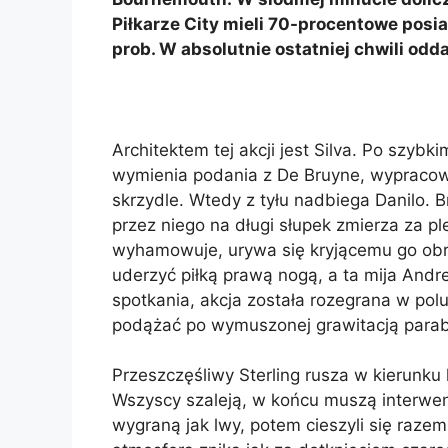
Piłkarze City mieli 70-procentowe posiad
prob. W absolutnie ostatniej chwili odd
Architektem tej akcji jest Silva. Po szybk
wymienia podania z De Bruyne, wypracow
skrzydle. Wtedy z tyłu nadbiega Danilo. Br
przez niego na długi słupek zmierza za pl
wyhamowuje, urywa się kryjącemu go obro
uderzyć piłką prawą nogą, a ta mija And
spotkania, akcja została rozegrana w po
podążać po wymuszonej grawitacją parabo
Przeszczęśliwy Sterling rusza w kierunku 
Wszyscy szaleją, w końcu muszą interwen
wygraną jak lwy, potem cieszyli się razem