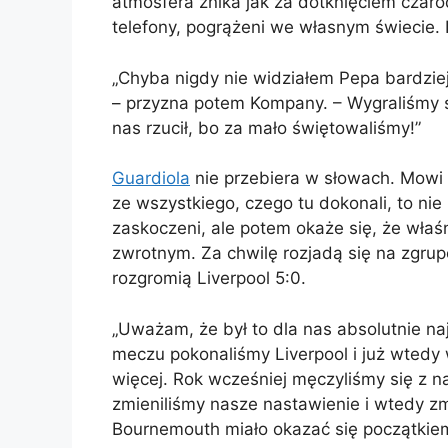
atmosfera znika jak za dotknięciem czaro
telefony, pogrążeni we własnym świecie. Ic
„Chyba nigdy nie widziałem Pepa bardzi
– przyzna potem Kompany. – Wygraliśmy sp
nas rzucił, bo za mało świętowaliśmy!”
Guardiola
nie przebiera w słowach. Mowi im
ze wszystkiego, czego tu dokonali, to nie
zaskoczeni, ale potem okaże się, że właś
zwrotnym. Za chwilę rozjadą się na zgrupo
rozgromią Liverpool 5:0.
„Uważam, że był to dla nas absolutnie 
meczu pokonaliśmy Liverpool i już wtedy 
więcej. Rok wcześniej męczyliśmy się z n
zmieniliśmy nasze nastawienie i wtedy zmi
Bournemouth miało okazać się początkie