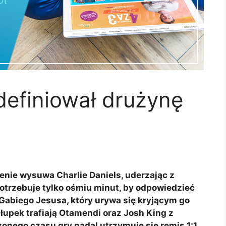
definiował drużynę
nie wysuwa Charlie Daniels, uderzając z
potrzebuje tylko ośmiu minut, by odpowiedzieć
 Gabiego Jesusa, który urywa się kryjącym go
upek trafiają Otamendi oraz Josh King z
nego czasu gry nadal utrzymuje się remis 1:1.