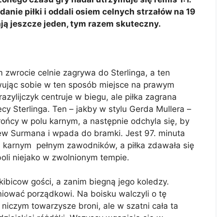
anie piłki i oddali osiem celnych strzałów na 19
ają jeszcze jeden, tym razem skuteczny.
im zwrocie celnie zagrywa do Sterlinga, a ten
ując sobie w ten sposób miejsce na prawym
azylijczyk centruje w biegu, ale piłka zagrana
ecy Sterlinga. Ten – jakby w stylu Gerda Mullera –
ńcy w polu karnym, a następnie odchyla się, by
rew Surmana i wpada do bramki. Jest 97. minuta
lu karnym pełnym zawodników, a piłka zdawała się
li niejako w zwolnionym tempie.
kibicow gości, a zanim biegną jego koledzy.
iować porządkowi. Na boisku walczyli o tę
 niczym towarzysze broni, ale w szatni cała ta