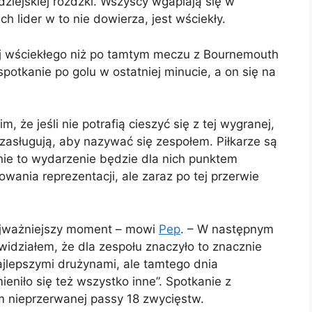
dziejskiej różdżki. Wszyscy wgapiają się w
h lider w to nie dowierza, jest wściekły.
ej wściekłego niż po tamtym meczu z Bournemouth
otkanie po golu w ostatniej minucie, a on się na
, że jeśli nie potrafią cieszyć się z tej wygranej,
 zasługują, aby nazywać się zespołem. Piłkarze są
nie to wydarzenie będzie dla nich punktem
wania reprezentacji, ale zaraz po tej przerwie
najważniejszy moment – mowi
Pep
. – W następnym
widziałem, że dla zespołu znaczyło to znacznie
ajlepszymi drużynami, ale tamtego dnia
eniło się też wszystko inne”. Spotkanie z
m nieprzerwanej passy 18 zwycięstw.