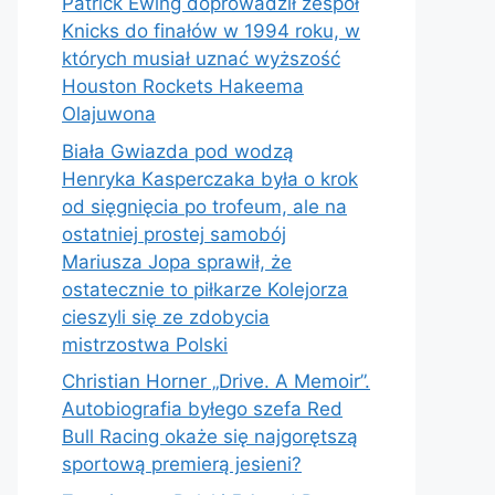
Patrick Ewing doprowadził zespół
Knicks do finałów w 1994 roku, w
których musiał uznać wyższość
Houston Rockets Hakeema
Olajuwona
Biała Gwiazda pod wodzą
Henryka Kasperczaka była o krok
od sięgnięcia po trofeum, ale na
ostatniej prostej samobój
Mariusza Jopa sprawił, że
ostatecznie to piłkarze Kolejorza
cieszyli się ze zdobycia
mistrzostwa Polski
Christian Horner „Drive. A Memoir”.
Autobiografia byłego szefa Red
Bull Racing okaże się najgorętszą
sportową premierą jesieni?