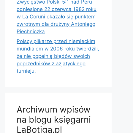
Zwycięstwo Polski 5:1 nad Peru
odniesione 22 czerwca 1982 roku
w La Coruñi okazało się punktem
zwrotnym dla drużyny Antoniego
Piechniczka
Polscy piłkarze przed niemieckim
mundialem w 2006 roku twierdzili,
że nie popełnią błędów swoich
poprzedników z azjatyckiego
turnieju.
Archiwum wpisów
na blogu księgarni
LaBotiga.pl