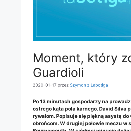
Moment, który z
Guardioli
2020-01-17
przez
Szymon z Labotiga
Po 13 minutach gospodarzy na prowadze
ostrego kąta pola karnego. David Silva 
rywalom. Popisuje się piękną asystą do
obrońcom. W drugiej połowie meczu w sł
Bournemouth. W siódmej minucie doliczo