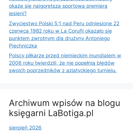
okaże się najgorętszą sportową premierą
jesieni?
Zwycięstwo Polski 5:1 nad Peru odniesione 22
czerwca 1982 roku w La Coruñi okazało się
punktem zwrotnym dla drużyny Antoniego
Piechniczka
Polscy piłkarze przed niemieckim mundialem w
2006 roku twierdzili, że nie popełnią błędów
swoich poprzedników z azjatyckiego turnieju.
Archiwum wpisów na blogu
księgarni LaBotiga.pl
sierpień 2026