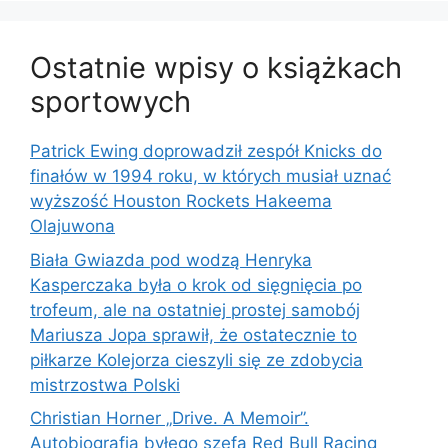
Ostatnie wpisy o książkach
sportowych
Patrick Ewing doprowadził zespół Knicks do
finałów w 1994 roku, w których musiał uznać
wyższość Houston Rockets Hakeema
Olajuwona
Biała Gwiazda pod wodzą Henryka
Kasperczaka była o krok od sięgnięcia po
trofeum, ale na ostatniej prostej samobój
Mariusza Jopa sprawił, że ostatecznie to
piłkarze Kolejorza cieszyli się ze zdobycia
mistrzostwa Polski
Christian Horner „Drive. A Memoir”.
Autobiografia byłego szefa Red Bull Racing