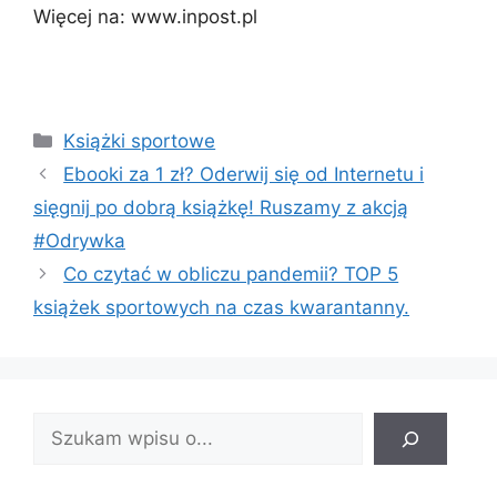
Więcej na: www.inpost.pl
Kategorie
Książki sportowe
Ebooki za 1 zł? Oderwij się od Internetu i
sięgnij po dobrą książkę! Ruszamy z akcją
#Odrywka
Co czytać w obliczu pandemii? TOP 5
książek sportowych na czas kwarantanny.
Znajdź
wpis: