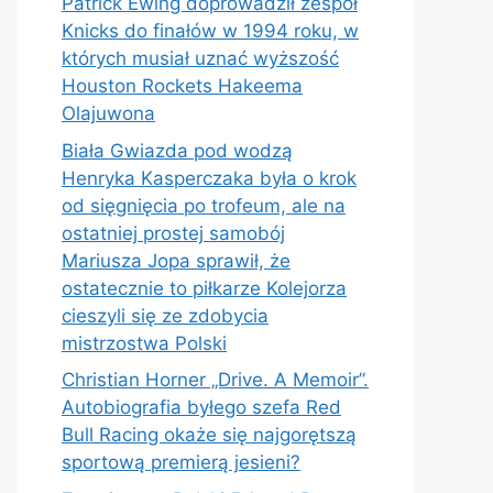
Patrick Ewing doprowadził zespół
Knicks do finałów w 1994 roku, w
których musiał uznać wyższość
Houston Rockets Hakeema
Olajuwona
Biała Gwiazda pod wodzą
Henryka Kasperczaka była o krok
od sięgnięcia po trofeum, ale na
ostatniej prostej samobój
Mariusza Jopa sprawił, że
ostatecznie to piłkarze Kolejorza
cieszyli się ze zdobycia
mistrzostwa Polski
Christian Horner „Drive. A Memoir”.
Autobiografia byłego szefa Red
Bull Racing okaże się najgorętszą
sportową premierą jesieni?