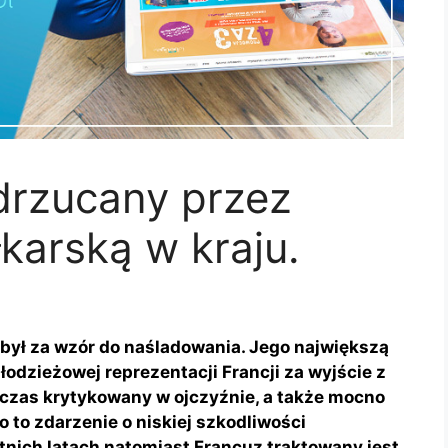
drzucany przez
łkarską w kraju.
był za wzór do naśladowania. Jego największą
odzieżowej reprezentacji Francji za wyjście z
wczas krytykowany w ojczyźnie, a także mocno
ło to zdarzenie o niskiej szkodliwości
tnich latach natomiast Francuz traktowany jest