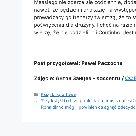
Messiego nie zdarza się codziennie, doda
nawet, że będzie miał okazję na występ
prowadzący go trenerzy twierdzą, że to 
poświęcenia dla drużyny. I choć na razie
wierzę, że nie podzieli roli Coutinho. Jest
Post przygotował: Paweł Paczocha
Zdjęcie: Антон Зайцев – soccer.ru /
CC 
Kategorie
Książki sportowe
Trzy książki o Liverpoolu, które musi znać każd
Ronaldinho mógł i powinien osiągnąć zdecydo