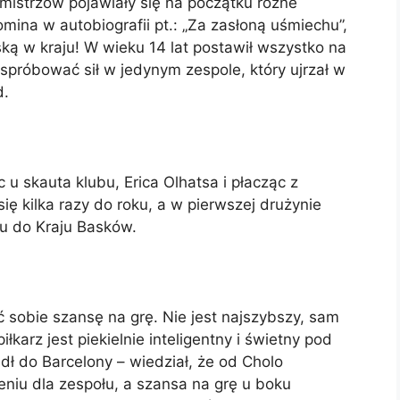
 mistrzów pojawiały się na początku różne
mina w autobiografii pt.: „Za zasłoną uśmiechu”,
ską w kraju! W wieku 14 lat postawił wszystko na
y spróbować sił w jedynym zespole, który ujrzał w
d.
 u skauta klubu, Erica Olhatsa i płacząc z
ę kilka razy do roku, a w pierwszej drużynie
iu do Kraju Basków.
 sobie szansę na grę. Nie jest najszybszy, sam
iłkarz jest piekielnie inteligentny i świetny pod
dł do Barcelony – wiedział, że od Cholo
eniu dla zespołu, a szansa na grę u boku