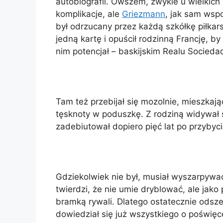
autobiografii. Owszem, zwykle u wielkich
komplikacje, ale
Griezmann
, jak sam wspo
był odrzucany przez każdą szkółkę piłkar
jedną kartę i opuścił rodzinną Francję, b
nim potencjał – baskijskim Realu Socieda
Tam też przebijał się mozolnie, mieszkając
tęsknoty w poduszkę. Z rodziną widywał si
zadebiutował dopiero pięć lat po przybyc
Gdziekolwiek nie był, musiał wyszarpywać
twierdzi, że nie umie dryblować, ale jako p
bramką rywali. Dlatego ostatecznie odsze
dowiedział się już wszystkiego o poświęc