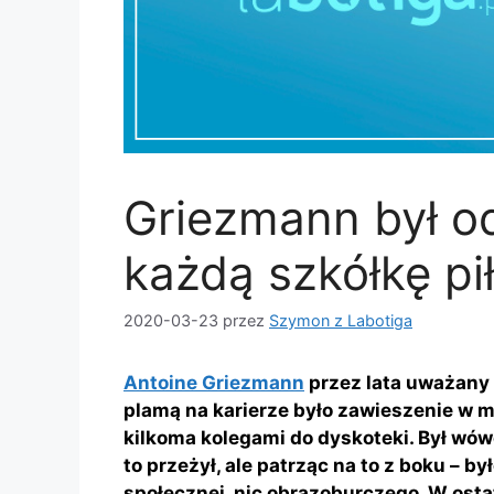
Griezmann był o
każdą szkółkę pi
2020-03-23
przez
Szymon z Labotiga
Antoine Griezmann
przez lata uważany 
plamą na karierze było zawieszenie w mł
kilkoma kolegami do dyskoteki. Był wó
to przeżył, ale patrząc na to z boku – by
społecznej, nic obrazoburczego. W osta