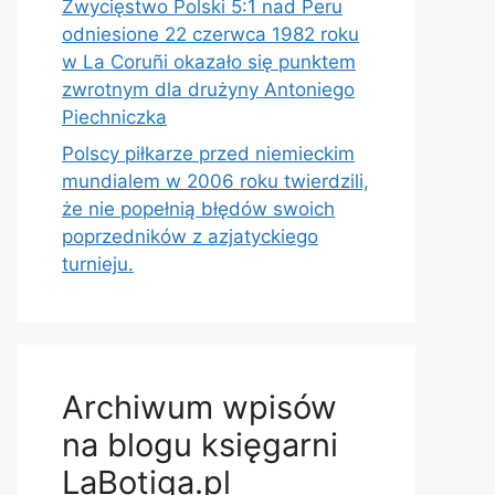
Zwycięstwo Polski 5:1 nad Peru
odniesione 22 czerwca 1982 roku
w La Coruñi okazało się punktem
zwrotnym dla drużyny Antoniego
Piechniczka
Polscy piłkarze przed niemieckim
mundialem w 2006 roku twierdzili,
że nie popełnią błędów swoich
poprzedników z azjatyckiego
turnieju.
Archiwum wpisów
na blogu księgarni
LaBotiga.pl