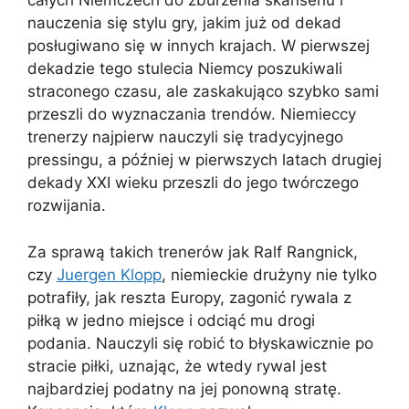
całych Niemczech do zburzenia skansenu i
nauczenia się stylu gry, jakim już od dekad
posługiwano się w innych krajach. W pierwszej
dekadzie tego stulecia Niemcy poszukiwali
straconego czasu, ale zaskakująco szybko sami
przeszli do wyznaczania trendów. Niemieccy
trenerzy najpierw nauczyli się tradycyjnego
pressingu, a później w pierwszych latach drugiej
dekady XXI wieku przeszli do jego twórczego
rozwijania.
Za sprawą takich trenerów jak Ralf Rangnick,
czy
Juergen Klopp
, niemieckie drużyny nie tylko
potrafiły, jak reszta Europy, zagonić rywala z
piłką w jedno miejsce i odciąć mu drogi
podania. Nauczyli się robić to błyskawicznie po
stracie piłki, uznając, że wtedy rywal jest
najbardziej podatny na jej ponowną stratę.