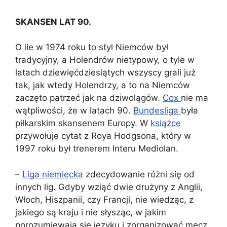
SKANSEN LAT 90.
O ile w 1974 roku to styl Niemców był
tradycyjny, a Holendrów nietypowy, o tyle w
latach dziewięćdziesiątych wszyscy grali już
tak, jak wtedy Holendrzy, a to na Niemców
zaczęto patrzeć jak na dziwolągów.
Cox
nie ma
wątpliwości, że w latach 90.
Bundesliga
była
piłkarskim skansenem Europy. W
książce
przywołuje cytat z Roya Hodgsona, który w
1997 roku był trenerem Interu Mediolan.
–
Liga niemiecka
zdecydowanie różni się od
innych lig. Gdyby wziąć dwie drużyny z Anglii,
Włoch, Hiszpanii, czy Francji, nie wiedząc, z
jakiego są kraju i nie słysząc, w jakim
porozumiewają się języku i zorganizować mecz