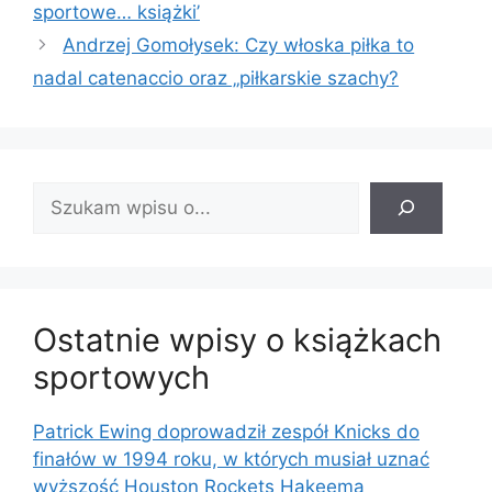
sportowe… książki’
Andrzej Gomołysek: Czy włoska piłka to
nadal catenaccio oraz „piłkarskie szachy?
Znajdź
wpis:
Ostatnie wpisy o książkach
sportowych
Patrick Ewing doprowadził zespół Knicks do
finałów w 1994 roku, w których musiał uznać
wyższość Houston Rockets Hakeema