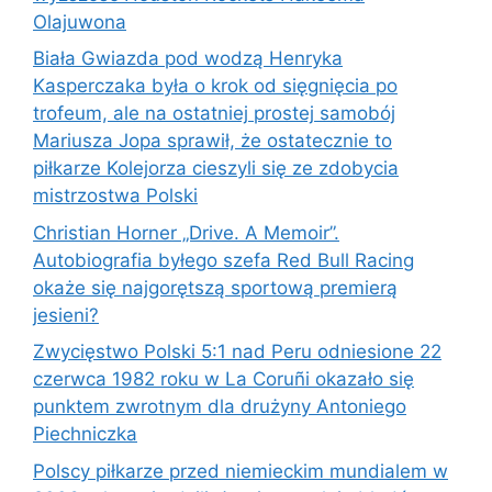
Olajuwona
Biała Gwiazda pod wodzą Henryka
Kasperczaka była o krok od sięgnięcia po
trofeum, ale na ostatniej prostej samobój
Mariusza Jopa sprawił, że ostatecznie to
piłkarze Kolejorza cieszyli się ze zdobycia
mistrzostwa Polski
Christian Horner „Drive. A Memoir”.
Autobiografia byłego szefa Red Bull Racing
okaże się najgorętszą sportową premierą
jesieni?
Zwycięstwo Polski 5:1 nad Peru odniesione 22
czerwca 1982 roku w La Coruñi okazało się
punktem zwrotnym dla drużyny Antoniego
Piechniczka
Polscy piłkarze przed niemieckim mundialem w