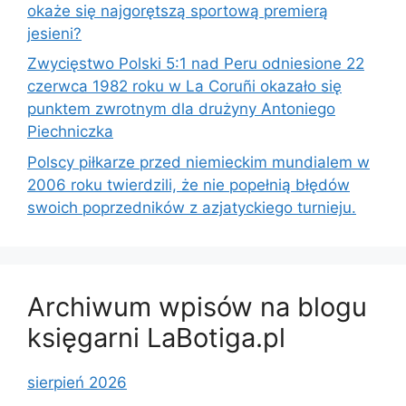
okaże się najgorętszą sportową premierą
jesieni?
Zwycięstwo Polski 5:1 nad Peru odniesione 22
czerwca 1982 roku w La Coruñi okazało się
punktem zwrotnym dla drużyny Antoniego
Piechniczka
Polscy piłkarze przed niemieckim mundialem w
2006 roku twierdzili, że nie popełnią błędów
swoich poprzedników z azjatyckiego turnieju.
Archiwum wpisów na blogu
księgarni LaBotiga.pl
sierpień 2026