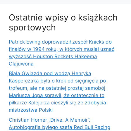
Ostatnie wpisy o książkach
sportowych
Patrick Ewing doprowadził zespół Knicks do
finałów w 1994 roku, w których musiał uznać
wyższość Houston Rockets Hakeema
Olajuwona
Biała Gwiazda pod wodzą Henryka
Kasperczaka była o krok od sięgnięcia po
trofeum, ale na ostatniej prostej samobój
Mariusza Jopa sprawił, że ostatecznie to
piłkarze Kolejorza cieszyli się ze zdobycia
mistrzostwa Polski
Christian Horner „Drive. A Memoir”.
Autobiografia byłego szefa Red Bull Racing