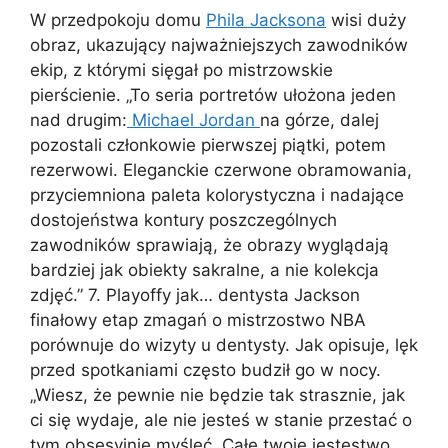
W przedpokoju domu
Phila Jacksona
wisi duży
obraz, ukazujący najważniejszych zawodników
ekip, z którymi sięgał po mistrzowskie
pierścienie. „To seria portretów ułożona jeden
nad drugim:
Michael Jordan
na górze, dalej
pozostali członkowie pierwszej piątki, potem
rezerwowi. Eleganckie czerwone obramowania,
przyciemniona paleta kolorystyczna i nadające
dostojeństwa kontury poszczególnych
zawodników sprawiają, że obrazy wyglądają
bardziej jak obiekty sakralne, a nie kolekcja
zdjęć.” 7.
Playoffy jak… dentysta Jackson
finałowy etap zmagań o mistrzostwo NBA
porównuje do wizyty u dentysty. Jak opisuje, lęk
przed spotkaniami często budził go w nocy.
„Wiesz, że pewnie nie będzie tak strasznie, jak
ci się wydaje, ale nie jesteś w stanie przestać o
tym obsesyjnie myśleć. Całe twoje jestestwo