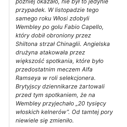
później okazało, nie był to jedynie
przypadek. W listopadzie tego
samego roku Włosi zdobyli
Wembley po golu Fabio Capello,
który dobił obroniony przez
Shiltona strzał Chinaglii. Angielska
drużyna atakowała przez
większość spotkania, które było
przedostatnim meczem Alfa
Ramseya w roli selekcjonera.
Brytyjscy dziennikarze żartowali
przed tym spotkaniem, że na
Wembley przyjechało „20 tysięcy
włoskich kelnerów”. Od tamtej pory
niewiele się zmieniło.