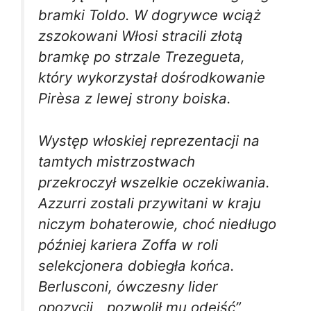
bramki Toldo. W dogrywce wciąż
zszokowani Włosi stracili złotą
bramkę po strzale Trezegueta,
który wykorzystał dośrodkowanie
Pirèsa z lewej strony boiska.
Występ włoskiej reprezentacji na
tamtych mistrzostwach
przekroczył wszelkie oczekiwania.
Azzurri zostali przywitani w kraju
niczym bohaterowie, choć niedługo
później kariera Zoffa w roli
selekcjonera dobiegła końca.
Berlusconi, ówczesny lider
opozycji, „pozwolił mu odejść”