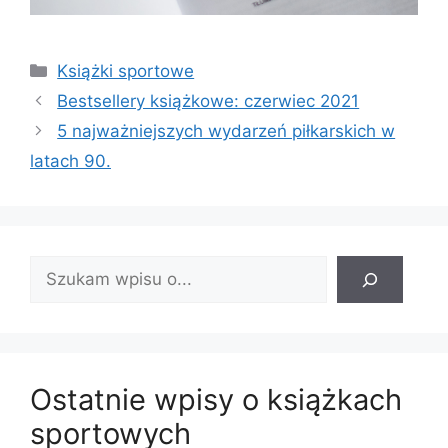
Kategorie
Książki sportowe
Bestsellery książkowe: czerwiec 2021
5 najważniejszych wydarzeń piłkarskich w
latach 90.
Znajdź
wpis:
Ostatnie wpisy o książkach
sportowych