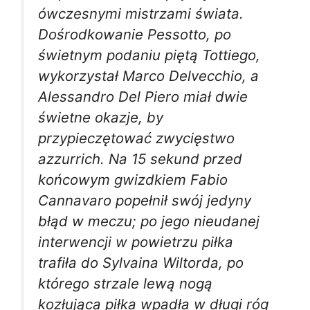
ówczesnymi mistrzami świata.
Dośrodkowanie Pessotto, po
świetnym podaniu piętą Tottiego,
wykorzystał Marco Delvecchio, a
Alessandro Del Piero miał dwie
świetne okazje, by
przypieczętować zwycięstwo
azzurrich. Na 15 sekund przed
końcowym gwizdkiem Fabio
Cannavaro popełnił swój jedyny
błąd w meczu; po jego nieudanej
interwencji w powietrzu piłka
trafiła do Sylvaina Wiltorda, po
którego strzale lewą nogą
kozłująca piłka wpadła w długi róg