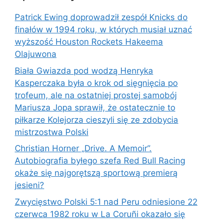
Patrick Ewing doprowadził zespół Knicks do
finałów w 1994 roku, w których musiał uznać
wyższość Houston Rockets Hakeema
Olajuwona
Biała Gwiazda pod wodzą Henryka
Kasperczaka była o krok od sięgnięcia po
trofeum, ale na ostatniej prostej samobój
Mariusza Jopa sprawił, że ostatecznie to
piłkarze Kolejorza cieszyli się ze zdobycia
mistrzostwa Polski
Christian Horner „Drive. A Memoir”.
Autobiografia byłego szefa Red Bull Racing
okaże się najgorętszą sportową premierą
jesieni?
Zwycięstwo Polski 5:1 nad Peru odniesione 22
czerwca 1982 roku w La Coruñi okazało się