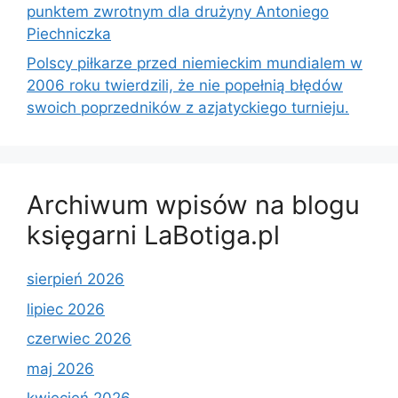
punktem zwrotnym dla drużyny Antoniego
Piechniczka
Polscy piłkarze przed niemieckim mundialem w
2006 roku twierdzili, że nie popełnią błędów
swoich poprzedników z azjatyckiego turnieju.
Archiwum wpisów na blogu
księgarni LaBotiga.pl
sierpień 2026
lipiec 2026
czerwiec 2026
maj 2026