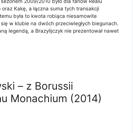
ed sezonem 2009/2010 było dla fanów Realu
 oraz Kakę, a łączna suma tych transakcji
 temu była to kwota robiąca niesamowite
i się w klubie na dwóch przeciwległych biegunach.
aną legendą, a Brazylijczyk nie prezentował nawet
ki – z Borussii
nu Monachium (2014)