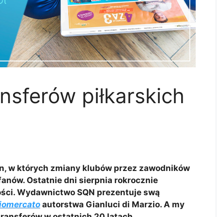
nsferów piłkarskich
lin, w których zmiany klubów przez zawodników
anów. Ostatnie dni sierpnia rokrocznie
łości. Wydawnictwo SQN prezentuje swą
ciomercato
autorstwa Gianluci di Marzio. A my
ansferów w ostatnich 20 latach.