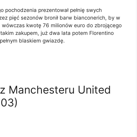
go pochodzenia prezentował pełnię swych
zez pięć sezonów bronił barw bianconerich, by w
ną wówczas kwotę 76 milionów euro do zbrojącego
 takim zakupem, już dwa lata potem Florentino
 pełnym blaskiem gwiazdę.
 z Manchesteru United
003)