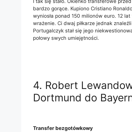
I tak się stało. Okienko transferowe prz
bardzo gorące. Kupiono Cristiano Ronaldo
wyniosła ponad 150 milionów euro. 12 lat
wrażenie. Ci dwaj piłkarze jednak znaleźl
Portugalczyk stał się jego niekwestionow
połowy swych umiejętności.
4.
Robert Lewandows
Dortmund do Bayer
Transfer bezgotówkowy