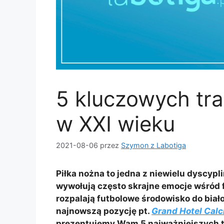
5 kluczowych tra
w XXI wieku
2021-08-06
przez
Szymon z Labotiga
Piłka nożna to jedna z niewielu dyscyp
wywołują często skrajne emocje wśród f
rozpalają futbolowe środowisko do bia
najnowszą pozycję pt.
Grand Hotel Cal
prezentujemy Wam 5 najważniejszych tr