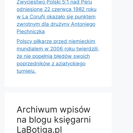
Zwycięstwo Polski 5:1 nad Peru
odniesione 22 czerwca 1982 roku
w La Coruñi okazało się punktem
zwrotnym dla drużyny Antoniego
Piechniczka
Polscy piłkarze przed niemieckim
mundialem w 2006 roku twierdzili,
że nie popełnią błędów swoich
poprzedników z azjatyckiego
turnieju.
Archiwum wpisów
na blogu księgarni
LaBotiga.pl