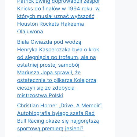
Patrick Ewing doprowadził zespół
Knicks do finałów w 1994 roku, w
których musiał uznać wyższość
Houston Rockets Hakeema
Olajuwona
Biała Gwiazda pod wodzą
Henryka Kasperczaka była o krok
od sięgnięcia po trofeum, ale na
ostatniej prostej samobój
Mariusza Jopa sprawił, że
ostatecznie to piłkarze Kolejorza
cieszyli się ze zdobycia
mistrzostwa Polski
Christian Horner „Drive. A Memoir”.
Autobiografia byłego szefa Red
Bull Racing okaże się najgorętszą
sportową premierą jesieni?