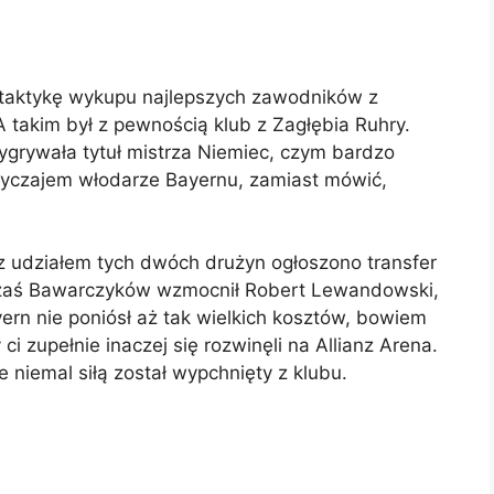
e taktykę wykupu najlepszych zawodników z
A takim był z pewnością klub z Zagłębia Ruhry.
grywała tytuł mistrza Niemiec, czym bardzo
wyczajem włodarze Bayernu, zamiast mówić,
 z udziałem tych dwóch drużyn ogłoszono transfer
 zaś Bawarczyków wzmocnił Robert Lewandowski,
ern nie poniósł aż tak wielkich kosztów, bowiem
i zupełnie inaczej się rozwinęli na Allianz Arena.
e niemal siłą został wypchnięty z klubu.