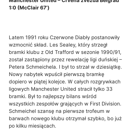
Manchester United – Crvena zvezda Belgrad
1:0 (McClair 67’)
Latem 1991 roku Czerwone Diabły postanowiły
wzmocnić skład. Les Sealey, który strzegł
bramki klubu z Old Trafford w sezonie 1990/91,
został zastąpiony przez rewelację ligi duńskiej –
Petera Schmeichela. I był to strzał w dziesiątkę.
Nowy nabytek wpuścił pierwszą bramkę
dopiero w piątej kolejce. W całych rozgrywkach
ligowych Manchester United stracił tylko 33
bramki. Był to najlepszy bilans wśród
wszystkich zespołów grających w First Division.
Schmeichel szansę na pierwsze trofeum w
barwach nowego klubu otrzymał szybko, bo już
po kilku miesiącach.