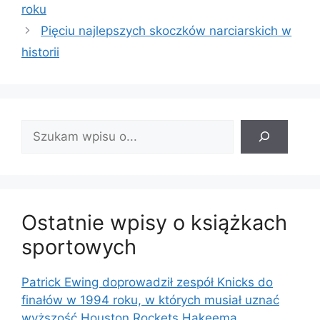
roku
Pięciu najlepszych skoczków narciarskich w
historii
Znajdź
wpis:
Ostatnie wpisy o książkach
sportowych
Patrick Ewing doprowadził zespół Knicks do
finałów w 1994 roku, w których musiał uznać
wyższość Houston Rockets Hakeema