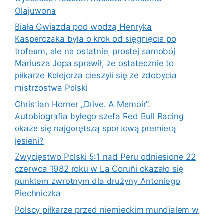
Olajuwona
Biała Gwiazda pod wodzą Henryka
Kasperczaka była o krok od sięgnięcia po
trofeum, ale na ostatniej prostej samobój
Mariusza Jopa sprawił, że ostatecznie to
piłkarze Kolejorza cieszyli się ze zdobycia
mistrzostwa Polski
Christian Horner „Drive. A Memoir”.
Autobiografia byłego szefa Red Bull Racing
okaże się najgorętszą sportową premierą
jesieni?
Zwycięstwo Polski 5:1 nad Peru odniesione 22
czerwca 1982 roku w La Coruñi okazało się
punktem zwrotnym dla drużyny Antoniego
Piechniczka
Polscy piłkarze przed niemieckim mundialem w