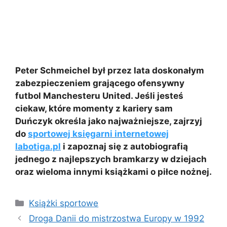
Peter Schmeichel był przez lata doskonałym
zabezpieczeniem grającego ofensywny
futbol Manchesteru United. Jeśli jesteś
ciekaw, które momenty z kariery sam
Duńczyk określa jako najważniejsze, zajrzyj
do
sportowej księgarni internetowej
labotiga.pl
i zapoznaj się z autobiografią
jednego z najlepszych bramkarzy w dziejach
oraz wieloma innymi książkami o piłce nożnej.
Kategorie
Książki sportowe
Droga Danii do mistrzostwa Europy w 1992