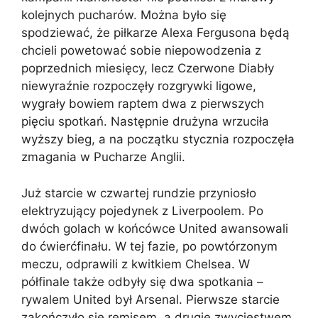
kolejnych pucharów. Można było się
spodziewać, że piłkarze Alexa Fergusona będą
chcieli powetować sobie niepowodzenia z
poprzednich miesięcy, lecz Czerwone Diabły
niewyraźnie rozpoczęły rozgrywki ligowe,
wygrały bowiem raptem dwa z pierwszych
pięciu spotkań. Następnie drużyna wrzuciła
wyższy bieg, a na początku stycznia rozpoczęła
zmagania w Pucharze Anglii.
Już starcie w czwartej rundzie przyniosło
elektryzujący pojedynek z Liverpoolem. Po
dwóch golach w końcówce United awansowali
do ćwierćfinału. W tej fazie, po powtórzonym
meczu, odprawili z kwitkiem Chelsea. W
półfinale także odbyły się dwa spotkania –
rywalem United był Arsenal. Pierwsze starcie
zakończyło się remisem, a drugie zwycięstwem