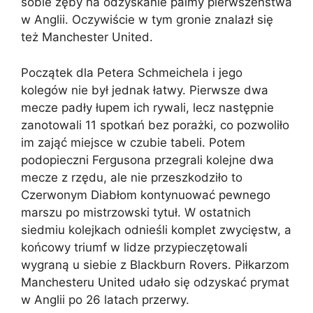
sobie zęby na odzyskanie palmy pierwszeństwa
w Anglii. Oczywiście w tym gronie znalazł się
też Manchester United.
Początek dla Petera Schmeichela i jego
kolegów nie był jednak łatwy. Pierwsze dwa
mecze padły łupem ich rywali, lecz następnie
zanotowali 11 spotkań bez porażki, co pozwoliło
im zająć miejsce w czubie tabeli. Potem
podopieczni Fergusona przegrali kolejne dwa
mecze z rzędu, ale nie przeszkodziło to
Czerwonym Diabłom kontynuować pewnego
marszu po mistrzowski tytuł. W ostatnich
siedmiu kolejkach odnieśli komplet zwycięstw, a
końcowy triumf w lidze przypieczętowali
wygraną u siebie z Blackburn Rovers. Piłkarzom
Manchesteru United udało się odzyskać prymat
w Anglii po 26 latach przerwy.