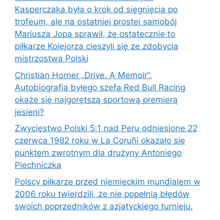
Kasperczaka była o krok od sięgnięcia po
trofeum, ale na ostatniej prostej samobój
Mariusza Jopa sprawił, że ostatecznie to
piłkarze Kolejorza cieszyli się ze zdobycia
mistrzostwa Polski
Christian Horner „Drive. A Memoir”.
Autobiografia byłego szefa Red Bull Racing
okaże się najgorętszą sportową premierą
jesieni?
Zwycięstwo Polski 5:1 nad Peru odniesione 22
czerwca 1982 roku w La Coruñi okazało się
punktem zwrotnym dla drużyny Antoniego
Piechniczka
Polscy piłkarze przed niemieckim mundialem w
2006 roku twierdzili, że nie popełnią błędów
swoich poprzedników z azjatyckiego turnieju.