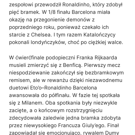
zespołowi przewodził Ronaldinho, który zdobył
pięć bramek. W 1/8 finału Barcelona miała
okazję na przegonienie demonów z
poprzedniego roku, ponieważ czekało ich
starcie z Chelsea. I tym razem Katalończycy
pokonali londyńczyków, choć po ciężkiej walce.
W ćwierćfinale podopieczni Franka Rijkaarda
musieli zmierzyć się z Benficą. Pierwszy mecz
niespodziewanie zakończył się bezbramkowym
remisem, ale w rewanżu dzięki niezawodnemu
duetowi Eto’o–Ronaldinho Barcelona
awansowała do półfinału. W fazie tej spotkała
się z Milanem. Oba spotkania były niezwykle
zacięte, a o końcowym rozstrzygnięciu
zdecydowała zaledwie jedna bramka zdobyta
przez niewysokiego Francuza Giuly’ego. Finał
zapowiadał się emocjonująco, rywalem Dumy