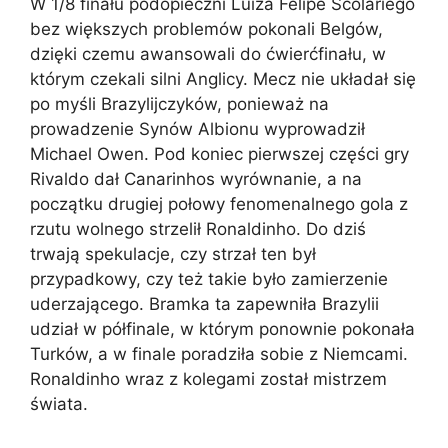
W 1/8 finału podopieczni Luiza Felipe Scolariego
bez większych problemów pokonali Belgów,
dzięki czemu awansowali do ćwierćfinału, w
którym czekali silni Anglicy. Mecz nie układał się
po myśli Brazylijczyków, ponieważ na
prowadzenie Synów Albionu wyprowadził
Michael Owen. Pod koniec pierwszej części gry
Rivaldo dał Canarinhos wyrównanie, a na
początku drugiej połowy fenomenalnego gola z
rzutu wolnego strzelił Ronaldinho. Do dziś
trwają spekulacje, czy strzał ten był
przypadkowy, czy też takie było zamierzenie
uderzającego. Bramka ta zapewniła Brazylii
udział w półfinale, w którym ponownie pokonała
Turków, a w finale poradziła sobie z Niemcami.
Ronaldinho wraz z kolegami został mistrzem
świata.