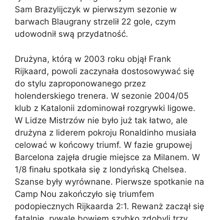
Sam Brazylijczyk w pierwszym sezonie w
barwach Blaugrany strzelił 22 gole, czym
udowodnił swą przydatność.
Drużyna, którą w 2003 roku objął Frank
Rijkaard, powoli zaczynała dostosowywać się
do stylu zaproponowanego przez
holenderskiego trenera. W sezonie 2004/05
klub z Katalonii zdominował rozgrywki ligowe.
W Lidze Mistrzów nie było już tak łatwo, ale
drużyna z liderem pokroju Ronaldinho musiała
celować w końcowy triumf. W fazie grupowej
Barcelona zajęła drugie miejsce za Milanem. W
1/8 finału spotkała się z londyńską Chelsea.
Szanse były wyrównane. Pierwsze spotkanie na
Camp Nou zakończyło się triumfem
podopiecznych Rijkaarda 2:1. Rewanż zaczął się
fatalnie, rywale bowiem szybko zdobyli trzy