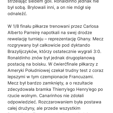
strzelając siedem goli. Ronaldinho jednak nie
był sobą. Brylowali inni, a on nie mógł się
odnaleźć.
W 1/8 finału piłkarze trenowani przez Carlosa
Alberto Parreirę napotkali na swej drodze
rewelację turnieju – reprezentację Ghany. Mecz
rozgrywany był całkowicie pod dyktando
Brazylijczyków, którzy ostatecznie wygrali 3:0.
Ronaldinho znów był jednak drugoplanową
postacią na boisku. W ćwierćfinale piłkarzy z
Ameryki Południowej czekał trudny test z coraz
lepszymi w tym czempionacie Francuzami.
Mecz był bardzo zamknięty, a o rezultacie
zdecydowała bramka Thierry’ego Henry’ego po
rzucie wolnym. Canarinhos nie zdołali
odpowiedzieć. Rozczarowaniem była postawa
całej drużyny, ale przede wszystkim