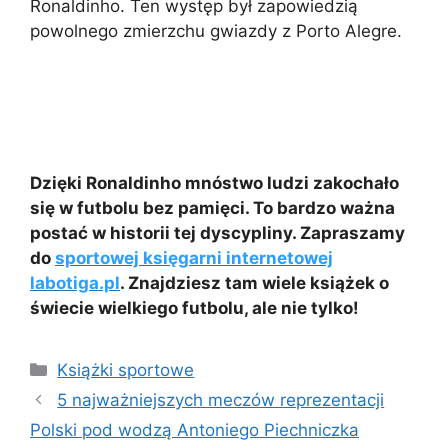
Ronaldinho. Ten występ był zapowiedzią
powolnego zmierzchu gwiazdy z Porto Alegre.
Dzięki Ronaldinho mnóstwo ludzi zakochało
się w futbolu bez pamięci. To bardzo ważna
postać w historii tej dyscypliny. Zapraszamy
do
sportowej księgarni internetowej
labotiga.pl
. Znajdziesz tam wiele książek o
świecie wielkiego futbolu, ale nie tylko!
Kategorie
Książki sportowe
5 najważniejszych meczów reprezentacji
Polski pod wodzą Antoniego Piechniczka