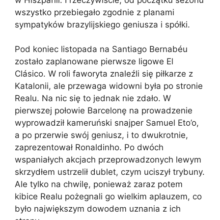
wszystko przebiegało zgodnie z planami
sympatyków brazylijskiego geniusza i spółki.
Pod koniec listopada na Santiago Bernabéu
zostało zaplanowane pierwsze ligowe El
Clásico. W roli faworyta znaleźli się piłkarze z
Katalonii, ale przewaga widowni była po stronie
Realu. Na nic się to jednak nie zdało. W
pierwszej połowie Barcelonę na prowadzenie
wyprowadził kameruński snajper Samuel Eto’o,
a po przerwie swój geniusz, i to dwukrotnie,
zaprezentował Ronaldinho. Po dwóch
wspaniałych akcjach przeprowadzonych lewym
skrzydłem ustrzelił dublet, czym uciszył trybuny.
Ale tylko na chwilę, ponieważ zaraz potem
kibice Realu pożegnali go wielkim aplauzem, co
było największym dowodem uznania z ich