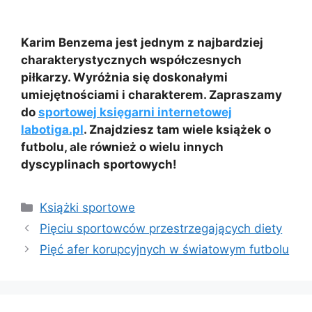
Karim Benzema jest jednym z najbardziej
charakterystycznych współczesnych
piłkarzy. Wyróżnia się doskonałymi
umiejętnościami i charakterem. Zapraszamy
do
sportowej księgarni internetowej
labotiga.pl
. Znajdziesz tam wiele książek o
futbolu, ale również o wielu innych
dyscyplinach sportowych!
Kategorie
Książki sportowe
Pięciu sportowców przestrzegających diety
Pięć afer korupcyjnych w światowym futbolu