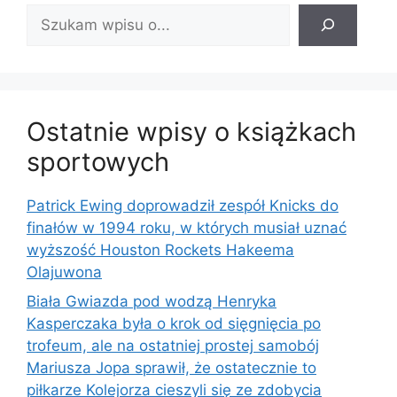
Znajdź
wpis:
Ostatnie wpisy o książkach
sportowych
Patrick Ewing doprowadził zespół Knicks do
finałów w 1994 roku, w których musiał uznać
wyższość Houston Rockets Hakeema
Olajuwona
Biała Gwiazda pod wodzą Henryka
Kasperczaka była o krok od sięgnięcia po
trofeum, ale na ostatniej prostej samobój
Mariusza Jopa sprawił, że ostatecznie to
piłkarze Kolejorza cieszyli się ze zdobycia