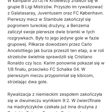
W kampanii 2013/14 Królewscy znaleźli się w
grupie B Ligi Mistrzów. Przyszło im rywalizować
z Galatasaray, Juventusem oraz FC København.
Pierwszy mecz w Stambule zakończył się
pogromem tureckiej drużyny, a Benzema
zaliczył swoje pierwsze dwie bramki w tych
rozgrywkach. Były to jego jedyne gole w fazie
grupowej. Piłkarze dowodzeni przez Carlo
Ancelottiego jak burza przeszli ten etap, a w roli
strzelców świetnie sprawdzili się Cristiano
Ronaldo czy Isco. Karim ponownie pokazał się w
1/8 finału, przeciwko FC Schalke 04. W
pierwszym meczu przypomniał się kibicom,
strzelając dwa gole.
Rywalizacja z niemieckim zespołem zakończyła
się w dwumeczu wynikiem 9:2. W ćwierćfinale
na madrytczyków czekała już inna drużyna z