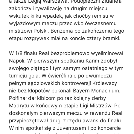
a także Legią Warszawa. Podopieczni Zidane’a
zakończyli rywalizację na drugim miejscu
wskutek kilku wpadek, jak choćby remisu w
wyjazdowym meczu przeciwko ówczesnemu
mistrzowi Polski. Benzema po zakończeniu tego
etapu rozgrywek miał na koncie cztery bramki.
W 1/8 finału Real bezproblemowo wyeliminował
Napoli. W pierwszym spotkaniu Karim zdobył
swojego piątego i tym samym ostatniego w tym
turnieju gola. W ćwierćfinale po dwumeczu
pełnym sędziowskich kontrowersji Królewscy
nie bez kłopotów pokonali Bayern Monachium.
Półfinał dał kibicom po raz kolejny derby
Madrytu w końcowym etapie Ligi Mistrzów. Po
doskonałym pierwszym meczu w rewanżu Real
przypieczętował drugi z rzędu awans do finału.
W nim spotkał się z Juventusem i po koncercie