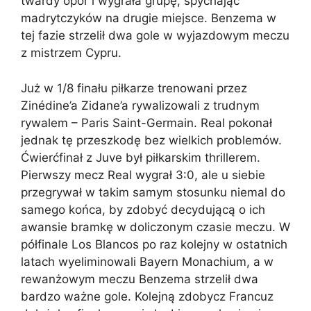
twardy opór i wygrała grupę, spychając
madrytczyków na drugie miejsce. Benzema w
tej fazie strzelił dwa gole w wyjazdowym meczu
z mistrzem Cypru.
Już w 1/8 finału piłkarze trenowani przez
Zinédine’a Zidane’a rywalizowali z trudnym
rywalem – Paris Saint-Germain. Real pokonał
jednak tę przeszkodę bez wielkich problemów.
Ćwierćfinał z Juve był piłkarskim thrillerem.
Pierwszy mecz Real wygrał 3:0, ale u siebie
przegrywał w takim samym stosunku niemal do
samego końca, by zdobyć decydującą o ich
awansie bramkę w doliczonym czasie meczu. W
półfinale Los Blancos po raz kolejny w ostatnich
latach wyeliminowali Bayern Monachium, a w
rewanżowym meczu Benzema strzelił dwa
bardzo ważne gole. Kolejną zdobycz Francuz