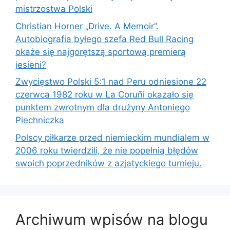
mistrzostwa Polski
Christian Horner „Drive. A Memoir”.
Autobiografia byłego szefa Red Bull Racing
okaże się najgorętszą sportową premierą
jesieni?
Zwycięstwo Polski 5:1 nad Peru odniesione 22
czerwca 1982 roku w La Coruñi okazało się
punktem zwrotnym dla drużyny Antoniego
Piechniczka
Polscy piłkarze przed niemieckim mundialem w
2006 roku twierdzili, że nie popełnią błędów
swoich poprzedników z azjatyckiego turnieju.
Archiwum wpisów na blogu