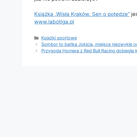
Książka „Wisła Kraków. Sen o potędze”
je
www.labotiga.pl
Kategorie
Książki sportowe
Sombor to bańka Jokicia, miejsce niezwykle o
Przygoda Hornera z Red Bull Racing dobiegła k