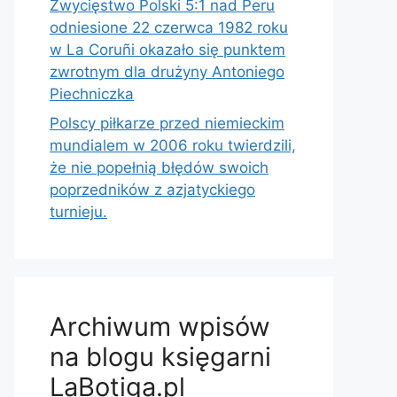
Zwycięstwo Polski 5:1 nad Peru
odniesione 22 czerwca 1982 roku
w La Coruñi okazało się punktem
zwrotnym dla drużyny Antoniego
Piechniczka
Polscy piłkarze przed niemieckim
mundialem w 2006 roku twierdzili,
że nie popełnią błędów swoich
poprzedników z azjatyckiego
turnieju.
Archiwum wpisów
na blogu księgarni
LaBotiga.pl