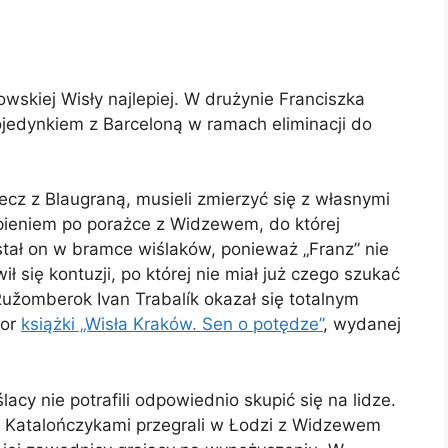
wskiej Wisły najlepiej. W drużynie Franciszka
ojedynkiem z Barceloną w ramach eliminacji do
ecz z Blaugraną, musieli zmierzyć się z własnymi
tpieniem po porażce z Widzewem, do której
ostał on w bramce wiślaków, ponieważ „Franz” nie
 się kontuzji, po której nie miał już czego szukać
žomberok Ivan Trabalík okazał się totalnym
tor
książki „Wisła Kraków. Sen o potędze”
, wydanej
acy nie potrafili odpowiednio skupić się na lidze.
z Katalończykami przegrali w Łodzi z Widzewem