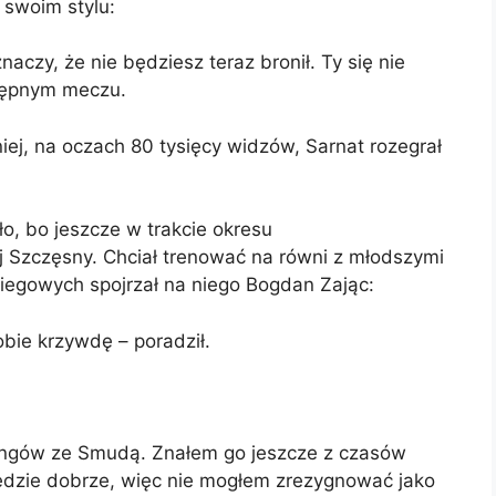
 swoim stylu:
naczy, że nie będziesz teraz bronił. Ty się nie
stępnym meczu.
ej, na oczach 80 tysięcy widzów, Sarnat rozegrał
o, bo jeszcze w trakcie okresu
 Szczęsny. Chciał trenować na równi z młodszymi
iegowych spojrzał na niego Bogdan Zając:
obie krzywdę – poradził.
ningów ze Smudą. Znałem go jeszcze z czasów
dzie dobrze, więc nie mogłem zrezygnować jako