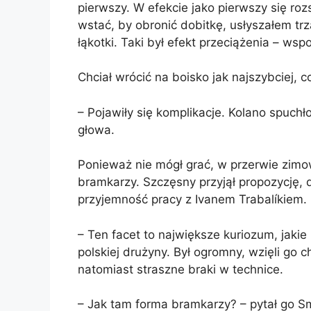
pierwszy. W efekcie jako pierwszy się ro
wstać, by obronić dobitkę, usłyszałem trza
łąkotki. Taki był efekt przeciążenia – wsp
Chciał wrócić na boisko jak najszybciej, 
– Pojawiły się komplikacje. Kolano spuchł
głowa.
Ponieważ nie mógł grać, w przerwie zim
bramkarzy. Szczęsny przyjął propozycję, 
przyjemność pracy z Ivanem Trabalíkiem.
– Ten facet to największe kuriozum, jakie
polskiej drużyny. Był ogromny, wzięli go c
natomiast straszne braki w technice.
– Jak tam forma bramkarzy? – pytał go S