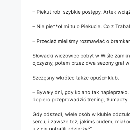
– Piekut robi szybkie postępy, Artek wcią
– Nie pie**ol mi tu o Piekucie. Co z Traba
– Przecież mieliśmy rozmawiać o bramkar
Słowacki wieżowiec pobyt w Wiśle zamkną
ojczyzny, potem przez dwa sezony grał w Ir
Szczęsny wkrótce także opuścił klub.
– Bywały dni, gdy kolano tak napieprzało,
dopiero przeprowadzić trening, tłumaczy.
Gdy odszedł, wiele osób w klubie odczuło
sercu, i zawsze też, jakimś cudem, miał 
już nie potrafili zdzierżyć”.