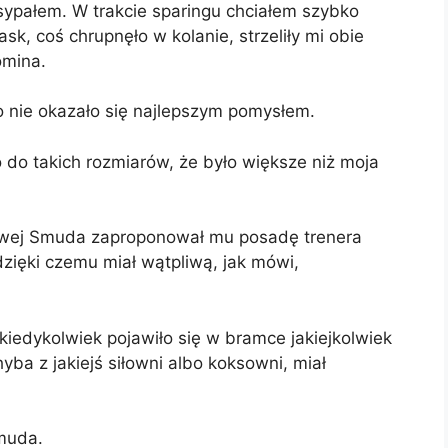
zsypałem. W trakcie sparingu chciałem szybko
sk, coś chrupnęło w kolanie, strzeliły mi obie
omina.
co nie okazało się najlepszym pomysłem.
o do takich rozmiarów, że było większe niż moja
owej Smuda zaproponował mu posadę trenera
dzięki czemu miał wątpliwą, jak mówi,
 kiedykolwiek pojawiło się w bramce jakiejkolwiek
hyba z jakiejś siłowni albo koksowni, miał
muda.