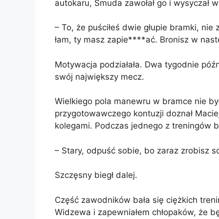
autokaru, Smuda zawołał go i wysyczał w
– To, że puściłeś dwie głupie bramki, nie z
łam, ty masz zapie****ać. Bronisz w na
Motywacja podziałała. Dwa tygodnie późni
swój największy mecz.
Wielkiego pola manewru w bramce nie był
przygotowawczego kontuzji doznał Maciej
kolegami. Podczas jednego z treningów b
– Stary, odpuść sobie, bo zaraz zrobisz s
Szczęsny biegł dalej.
Część zawodników bała się ciężkich tre
Widzewa i zapewniałem chłopaków, że bę