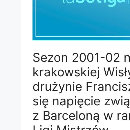
Sezon 2001-02 ni
krakowskiej Wisły
drużynie Franci
się napięcie zwi
z Barceloną w ra
Ligi Mistrzów.