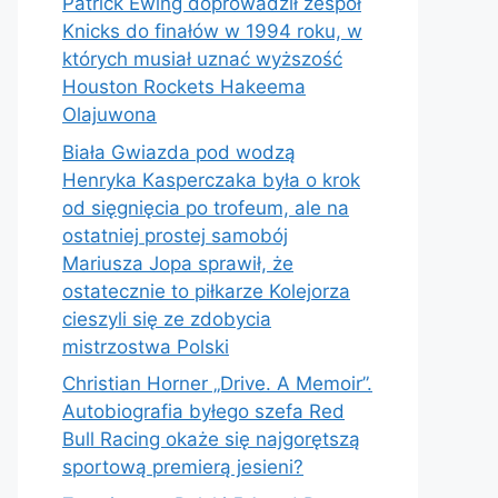
Patrick Ewing doprowadził zespół
Knicks do finałów w 1994 roku, w
których musiał uznać wyższość
Houston Rockets Hakeema
Olajuwona
Biała Gwiazda pod wodzą
Henryka Kasperczaka była o krok
od sięgnięcia po trofeum, ale na
ostatniej prostej samobój
Mariusza Jopa sprawił, że
ostatecznie to piłkarze Kolejorza
cieszyli się ze zdobycia
mistrzostwa Polski
Christian Horner „Drive. A Memoir”.
Autobiografia byłego szefa Red
Bull Racing okaże się najgorętszą
sportową premierą jesieni?