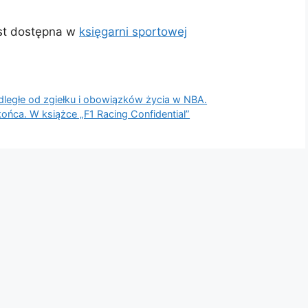
st dostępna w
księgarni sportowej
dległe od zgiełku i obowiązków życia w NBA.
ońca. W książce „F1 Racing Confidential”