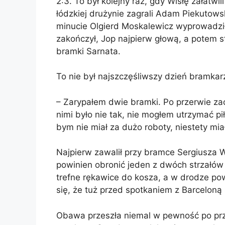
2:3. To był kolejny raz, gdy Wisłę załatwi
łódzkiej drużynie zagrali Adam Piekutowsk
minucie Olgierd Moskalewicz wyprowadził
zakończył, Jop najpierw głową, a potem s
bramki Sarnata.
To nie był najszczęśliwszy dzień bramka
– Zarypałem dwie bramki. Po przerwie za
nimi było nie tak, nie mogłem utrzymać pił
bym nie miał za dużo roboty, niestety mi
Najpierw zawalił przy bramce Sergiusza
powinien obronić jeden z dwóch strzałów 
trefne rękawice do kosza, a w drodze pow
się, że tuż przed spotkaniem z Barceloną
Obawa przeszła niemal w pewność po przy