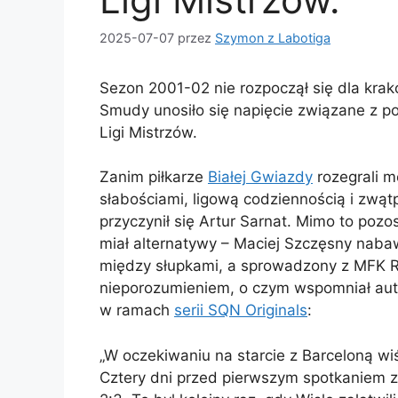
2025-07-07
przez
Szymon z Labotiga
Sezon 2001-02 nie rozpoczął się dla krako
Smudy unosiło się napięcie związane z p
Ligi Mistrzów.
Zanim piłkarze
Białej Gwiazdy
rozegrali m
słabościami, ligową codziennością i zwą
przyczynił się Artur Sarnat. Mimo to poz
miał alternatywy – Maciej Szczęsny nabawił
między słupkami, a sprowadzony z MFK Ru
nieporozumieniem, o czym wspomniał au
w ramach
serii SQN Originals
:
„W oczekiwaniu na starcie z Barceloną wiśl
Cztery dni przed pierwszym spotkaniem 