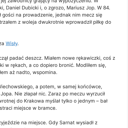
li jej zawodnicy grający na wypożyczeniu. W
i, Daniel Dubicki i, o zgrozo, Mariusz Jop. W 84.
 gości na prowadzenie, jednak nim mecz się
trzałem z woleja dwukrotnie wprowadził piłkę do
rza
Wisły
.
czął padać deszcz. Miałem nowe rękawiczki, coś z
ki w rękach, a co dopiero bronić. Modliłem się,
ałem aż nadto, wspomina.
 Wiechowskiego, a potem, w samej końcówce,
Jopa. Nie złapał nic. Zaraz po meczu wyrzucił
rotnej do Krakowa myślał tylko o jednym – bał
 straci miejsce w bramce.
jeździe na miejsce. Gdy Sarnat wysiadł z