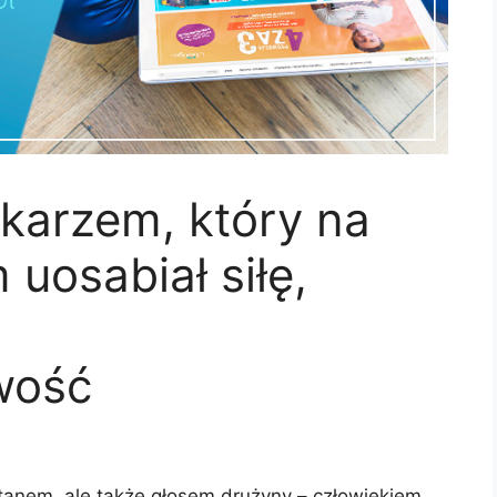
łkarzem, który na
 uosabiał siłę,
wość
tanem, ale także głosem drużyny – człowiekiem,