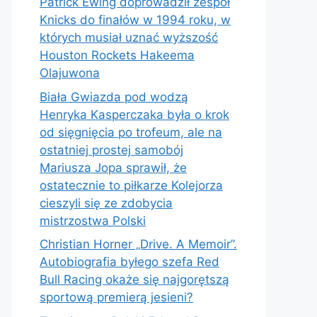
Patrick Ewing doprowadził zespół
Knicks do finałów w 1994 roku, w
których musiał uznać wyższość
Houston Rockets Hakeema
Olajuwona
Biała Gwiazda pod wodzą
Henryka Kasperczaka była o krok
od sięgnięcia po trofeum, ale na
ostatniej prostej samobój
Mariusza Jopa sprawił, że
ostatecznie to piłkarze Kolejorza
cieszyli się ze zdobycia
mistrzostwa Polski
Christian Horner „Drive. A Memoir”.
Autobiografia byłego szefa Red
Bull Racing okaże się najgorętszą
sportową premierą jesieni?