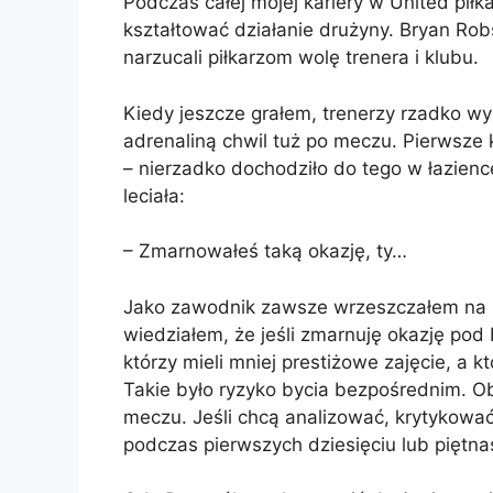
Podczas całej mojej kariery w United pił
kształtować działanie drużyny. Bryan Rob
narzucali piłkarzom wolę trenera i klubu.
Kiedy jeszcze grałem, trenerzy rzadko wy
adrenaliną chwil tuż po meczu. Pierwsze 
– nierzadko dochodziło do tego w łazienc
leciała:
– Zmarnowałeś taką okazję, ty…
Jako zawodnik zawsze wrzeszczałem na b
wiedziałem, że jeśli zmarnuję okazję pod
którzy mieli mniej prestiżowe zajęcie, a 
Takie było ryzyko bycia bezpośrednim. O
meczu. Jeśli chcą analizować, krytykowa
podczas pierwszych dziesięciu lub piętna