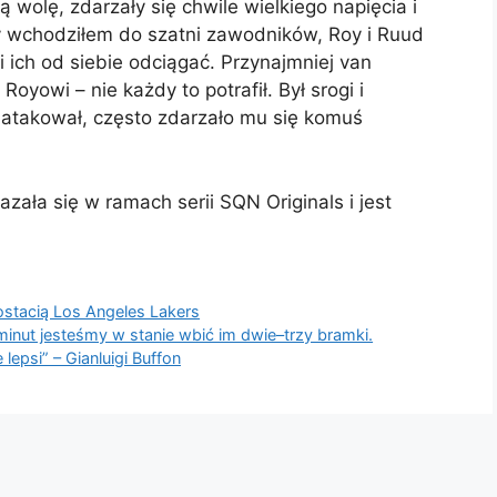
wolę, zdarzały się chwile wielkiego napięcia i
 wchodziłem do szatni zawodników, Roy i Ruud
eli ich od siebie odciągać. Przynajmniej van
oyowi – nie każdy to potrafił. Był srogi i
j atakował, często zdarzało mu się komuś
azała się w ramach serii SQN Originals i jest
ostacią Los Angeles Lakers
 minut jesteśmy w stanie wbić im dwie–trzy bramki.
lepsi” – Gianluigi Buffon