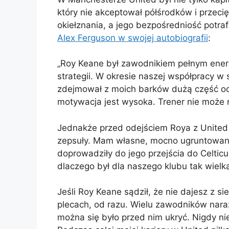
który nie akceptował półśrodków i przeci
okiełznania, a jego bezpośredniość potra
Alex Ferguson w swojej autobiografii
:
„Roy Keane był zawodnikiem pełnym energ
strategii. W okresie naszej współpracy w
zdejmował z moich barków dużą część odp
motywacja jest wysoka. Trener nie może 
Jednakże przed odejściem Roya z United 
zepsuły. Mam własne, mocno ugruntowane 
doprowadziły do jego przejścia do Celtic
dlaczego był dla naszego klubu tak wielk
Jeśli Roy Keane sądził, że nie dajesz z s
plecach, od razu. Wielu zawodników nara
można się było przed nim ukryć. Nigdy ni