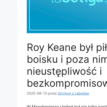
Roy Keane był pi
boisku i poza nim
nieustępliwość i
bezkompromiso
2025-08-13
przez
Szymon z Labotiga
W Manchesterze United był nie tylko kapi