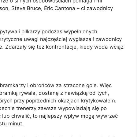
karze o silnych osobowościach pomagali mi
son, Steve Bruce, Éric Cantona – ci zawodnicy
pytywali piłkarzy podczas wypełnionych
krytyczne uwagi najczęściej wygłaszali zawodnicy
e. Zdarzały się też konfrontacje, kiedy woda wciąż
ramkarzy i obrońców za stracone gole. Więc
 bramką rywala, dostanę z nawiązką od tych,
których przy poprzednich okazjach krytykowałem.
becnie trenerzy zawsze wypowiadają się po
ć lub chwalić, to najlepszy wpływ mogą wywrzeć
stu minut.