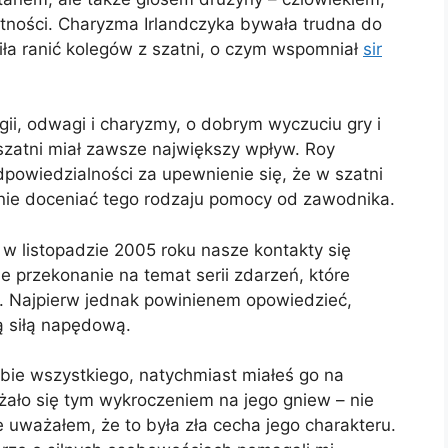
ętności. Charyzma Irlandczyka bywała trudna do
fiła ranić kolegów z szatni, o czym wspomniał
sir
ii, odwagi i charyzmy, o dobrym wyczuciu gry i
 szatni miał zawsze największy wpływ. Roy
owiedzialności za upewnienie się, że w szatni
nie doceniać tego rodzaju pomocy od zawodnika.
w listopadzie 2005 roku nasze kontakty się
przekonanie na temat serii zdarzeń, które
u. Najpierw jednak powinienem opowiedzieć,
ą siłą napędową.
iebie wszystkiego, natychmiast miałeś go na
żało się tym wykroczeniem na jego gniew – nie
e uważałem, że to była zła cecha jego charakteru.