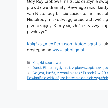
Gdy Roy próbował narzucić drużynie swoją 
prawdziwe dramaty. Pewnego razu, kiedy
van Nistelrooy bili się zaciekle. Inni musi
Nistelrooy miał odwagę przeciwstawić się R
przerażający. Kiedy się złościł, zazwycza
przyłożyć”.
Książka „Alex Ferguson. Autobiografia”
uk
dostępna na
www.labotiga.pl
Kategorie
Książki sportowe
Derek Fisher nigdy nie był pierwszoplanową p
Co jest, ku**a, z wami nie tak? Przecież w 20
Powinniście widzieć, że jesteście od nich wyraźnie 