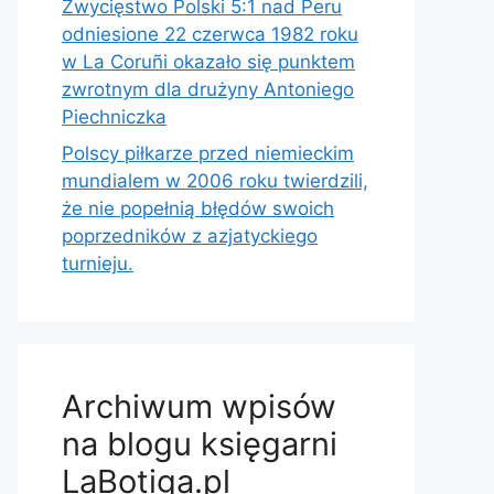
Zwycięstwo Polski 5:1 nad Peru
odniesione 22 czerwca 1982 roku
w La Coruñi okazało się punktem
zwrotnym dla drużyny Antoniego
Piechniczka
Polscy piłkarze przed niemieckim
mundialem w 2006 roku twierdzili,
że nie popełnią błędów swoich
poprzedników z azjatyckiego
turnieju.
Archiwum wpisów
na blogu księgarni
LaBotiga.pl