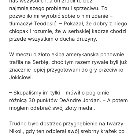
nas wszystkich, a on zrobił to bez
najmniejszego problemu i sprzeciwu. To
pozwoliło mi wyrobić sobie o nim zdanie –
tłumaczył Teodosić. – Pokazał, że dobry z niego
chłopak i rozumie, że w serbskiej kadrze chodzi
przede wszystkim o ducha drużyny.
W meczu o złoto ekipa amerykańska ponownie
trafiła na Serbię, choć tym razem rywale byli już
znacznie lepiej przygotowani do gry przeciwko
Jokiciowi.
– Skopaliśmy im tyłki – mówił o pogromie
różnicą 30 punktów DeAndre Jordan. – A potem
mogłem odebrać swój złoty medal.
Trudno było dostrzec przygnębienie na twarzy
Nikoli, gdy ten odbierał swój srebrny krążek po