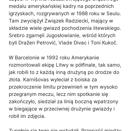
medalu amerykańskiej kadry na poprzednich
igrzyskach, rozgrywanych w 1988 roku w Seulu.
Tam zwyciężył Związek Radziecki, mający w
składzie wiele gwiazd pochodzenia litewskiego.
Srebro zgarnęli Jugosłowianie, wśród których
byli Dražen Petrović, Vlade Divac i Toni Kukoč.
W Barcelonie w 1992 roku Amerykanie
rozmontowali ekipę Litwy w półfinale, tak samo,
jak robili to z każdą inną drużyną po drodze do
złota. Karnišovas wyleciał z boiska za
przekroczenie limitu przewinień w tym wysoko
przegranym meczu, lecz nim spotkanie się
zakończyło, siedział za linią boczną wpatrzony
w biegające w przeciwnej drużynie gwiazdy i
robił im zdjęcia.
Zupełnie się tego nie wstydził. Przepaść między