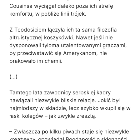
Cousinsa wyciągał daleko poza ich strefę
komfortu, w pobliże linii trójek.
Z Teodosiciem łączyła ich ta sama filozofia
altruistycznej koszykówki. Nawet jeśli nie
dysponowali tyloma utalentowanymi graczami,
by przeciwstawić się Amerykanom, nie
brakowało im chemii.
(…)
Tamtego lata zawodnicy serbskiej kadry
nawiązali niezwykle bliskie relacje. Jokić był
najmłodszy w składzie, lecz szybko wkupił się w
łaski kolegów – jak zwykle zresztą.
– Zwłaszcza po kilku piwach staje się niezwykle
kreatywny, opowiadał Bogdanović o skłonności