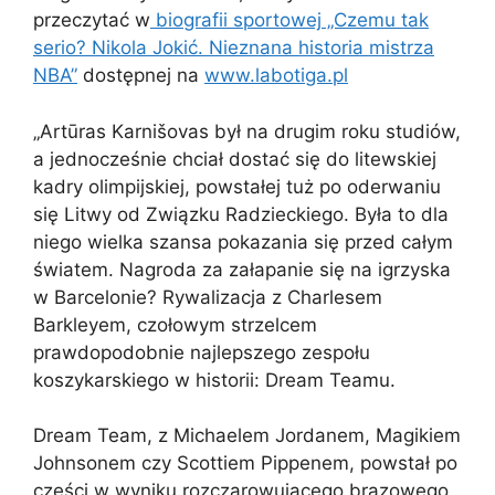
przeczytać w
biografii sportowej „Czemu tak
serio? Nikola Jokić. Nieznana historia mistrza
NBA”
dostępnej na
www.labotiga.pl
„Artūras Karnišovas był na drugim roku studiów,
a jednocześnie chciał dostać się do litewskiej
kadry olimpijskiej, powstałej tuż po oderwaniu
się Litwy od Związku Radzieckiego. Była to dla
niego wielka szansa pokazania się przed całym
światem. Nagroda za załapanie się na igrzyska
w Barcelonie? Rywalizacja z Charlesem
Barkleyem, czołowym strzelcem
prawdopodobnie najlepszego zespołu
koszykarskiego w historii: Dream Teamu.
Dream Team, z Michaelem Jordanem, Magikiem
Johnsonem czy Scottiem Pippenem, powstał po
części w wyniku rozczarowującego brązowego