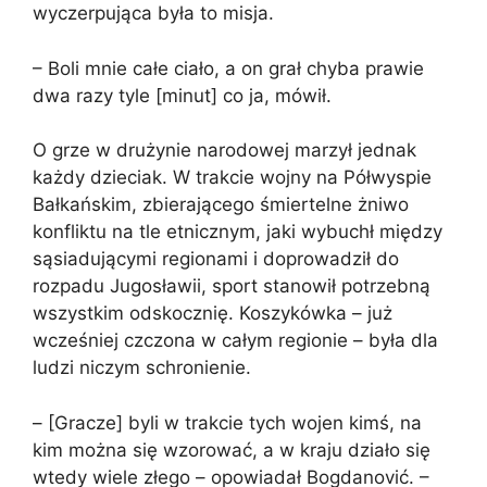
wyczerpująca była to misja.
– Boli mnie całe ciało, a on grał chyba prawie
dwa razy tyle [minut] co ja, mówił.
O grze w drużynie narodowej marzył jednak
każdy dzieciak. W trakcie wojny na Półwyspie
Bałkańskim, zbierającego śmiertelne żniwo
konfliktu na tle etnicznym, jaki wybuchł między
sąsiadującymi regionami i doprowadził do
rozpadu Jugosławii, sport stanowił potrzebną
wszystkim odskocznię. Koszykówka – już
wcześniej czczona w całym regionie – była dla
ludzi niczym schronienie.
– [Gracze] byli w trakcie tych wojen kimś, na
kim można się wzorować, a w kraju działo się
wtedy wiele złego – opowiadał Bogdanović. –