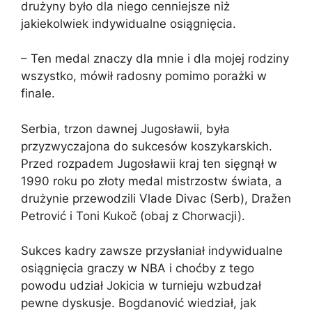
drużyny było dla niego cenniejsze niż
jakiekolwiek indywidualne osiągnięcia.
– Ten medal znaczy dla mnie i dla mojej rodziny
wszystko, mówił radosny pomimo porażki w
finale.
Serbia, trzon dawnej Jugosławii, była
przyzwyczajona do sukcesów koszykarskich.
Przed rozpadem Jugosławii kraj ten sięgnął w
1990 roku po złoty medal mistrzostw świata, a
drużynie przewodzili Vlade Divac (Serb), Dražen
Petrović i Toni Kukoč (obaj z Chorwacji).
Sukces kadry zawsze przysłaniał indywidualne
osiągnięcia graczy w NBA i choćby z tego
powodu udział Jokicia w turnieju wzbudzał
pewne dyskusje. Bogdanović wiedział, jak