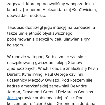
zagrywki, które opracowaliśmy w poprzednich
latach z [trenerem Aleksandarem] Ðorđeviciem,
opowiadał Teodosić.
Teodosić dostrzegł jego intuicję na parkiecie, a
także umiejętność błyskawicznego
podejmowania decyzji w celu ułatwienia gry
kolegom.
W rundzie wstępnej Serbia zmierzyła się z
naszpikowaną gwiazdami ekipą Stanów
Zjednoczonych. W ich składzie znaleźli się Kevin
Durant, Kyrie Irving, Paul George czy inni
uczestnicy Meczów Gwiazd. Pod koszem siłę
kadrze amerykańskiej zapewniali DeAndre
Jordan, Draymond Green i DeMarcus Cousins.
Jokić
sprawiał problemy całej trójce. Pod
koszem ostro ścierał się z Greenem, a Jordana i