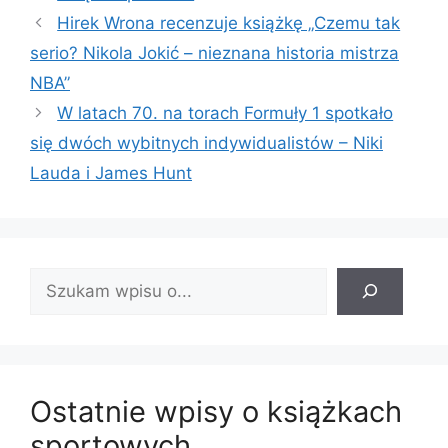
Hirek Wrona recenzuje książkę „Czemu tak
serio? Nikola Jokić – nieznana historia mistrza
NBA”
W latach 70. na torach Formuły 1 spotkało
się dwóch wybitnych indywidualistów – Niki
Lauda i James Hunt
Znajdź
wpis:
Ostatnie wpisy o książkach
sportowych