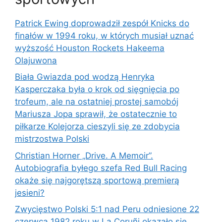
Patrick Ewing doprowadził zespół Knicks do
finałów w 1994 roku, w których musiał uznać
wyższość Houston Rockets Hakeema
Olajuwona
Biała Gwiazda pod wodzą Henryka
Kasperczaka była o krok od sięgnięcia po
trofeum, ale na ostatniej prostej samobój
Mariusza Jopa sprawił, że ostatecznie to
piłkarze Kolejorza cieszyli się ze zdobycia
mistrzostwa Polski
Christian Horner „Drive. A Memoir”.
Autobiografia byłego szefa Red Bull Racing
okaże się najgorętszą sportową premierą
jesieni?
Zwycięstwo Polski 5:1 nad Peru odniesione 22
czerwca 1982 roku w La Coruñi okazało się