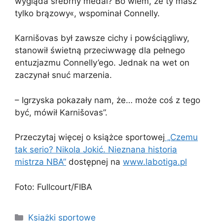
wygląda srebrny medal? Bo wiem, że ty masz
tylko brązowy«, wspominał Connelly.
Karnišovas był zawsze cichy i powściągliwy,
stanowił świetną przeciwwagę dla pełnego
entuzjazmu Connelly’ego. Jednak na wet on
zaczynał snuć marzenia.
– Igrzyska pokazały nam, że… może coś z tego
być, mówił Karnišovas”.
Przeczytaj więcej o książce sportowej
„Czemu
tak serio? Nikola Jokić. Nieznana historia
mistrza NBA”
dostępnej na
www.labotiga.pl
Foto: Fullcourt/FIBA
Kategorie
Książki sportowe