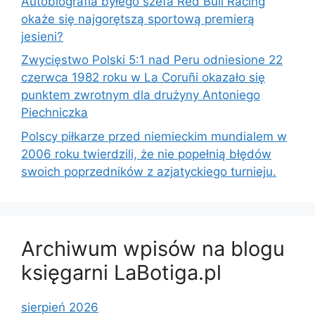
Autobiografia byłego szefa Red Bull Racing
okaże się najgorętszą sportową premierą
jesieni?
Zwycięstwo Polski 5:1 nad Peru odniesione 22
czerwca 1982 roku w La Coruñi okazało się
punktem zwrotnym dla drużyny Antoniego
Piechniczka
Polscy piłkarze przed niemieckim mundialem w
2006 roku twierdzili, że nie popełnią błędów
swoich poprzedników z azjatyckiego turnieju.
Archiwum wpisów na blogu
księgarni LaBotiga.pl
sierpień 2026