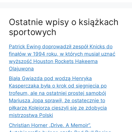
Ostatnie wpisy o książkach
sportowych
Patrick Ewing doprowadził zespół Knicks do
finałów w 1994 roku, w których musiał uznać
wyższość Houston Rockets Hakeema
Olajuwona
Biała Gwiazda pod wodzą Henryka
Kasperczaka była o krok od sięgnięcia po
trofeum, ale na ostatniej prostej samobój
Mariusza Jopa sprawił, że ostatecznie to
piłkarze Kolejorza cieszyli się ze zdobycia
mistrzostwa Polski
Christian Horner „Drive. A Memoir”.