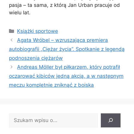
pasja – ta sama, z którą Jan Urban pracuje od
wielu lat.
Kategorie
Książki sportowe
Agata Wróbel – wzruszająca premiera
autobiografii „Ciężar życia”. Spotkanie z legendą
podnoszenia ciężarów
Andreas Möller był piłkarzem, który potrafił
oczarować kibiców jedną akcją, a w następnym
meczu kompletnie zniknąć z boiska
Znajdź
wpis: