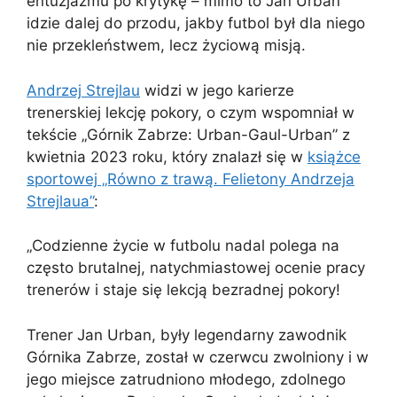
entuzjazmu po krytykę – mimo to Jan Urban
idzie dalej do przodu, jakby futbol był dla niego
nie przekleństwem, lecz życiową misją.
Andrzej Strejlau
widzi w jego karierze
trenerskiej lekcję pokory, o czym wspomniał w
tekście „Górnik Zabrze: Urban-Gaul-Urban” z
kwietnia 2023 roku, który znalazł się w
książce
sportowej „Równo z trawą. Felietony Andrzeja
Strejlaua”
:
„Codzienne życie w futbolu nadal polega na
często brutalnej, natychmiastowej ocenie pracy
trenerów i staje się lekcją bezradnej pokory!
Trener Jan Urban, były legendarny zawodnik
Górnika Zabrze, został w czerwcu zwolniony i w
jego miejsce zatrudniono młodego, zdolnego