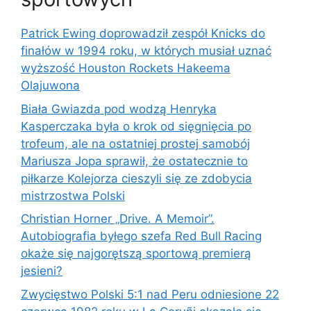
Patrick Ewing doprowadził zespół Knicks do
finałów w 1994 roku, w których musiał uznać
wyższość Houston Rockets Hakeema
Olajuwona
Biała Gwiazda pod wodzą Henryka
Kasperczaka była o krok od sięgnięcia po
trofeum, ale na ostatniej prostej samobój
Mariusza Jopa sprawił, że ostatecznie to
piłkarze Kolejorza cieszyli się ze zdobycia
mistrzostwa Polski
Christian Horner „Drive. A Memoir”.
Autobiografia byłego szefa Red Bull Racing
okaże się najgorętszą sportową premierą
jesieni?
Zwycięstwo Polski 5:1 nad Peru odniesione 22