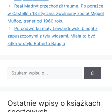
Real Madryt przechodził traumę. Po porażce
w Castellón 13 stycznia zwolniony został Miguel
Muñoz, trener od 1960 roku
Po podwórku mały Lewandowski biegał z
zapuszczonymi z tyłu włosami. Miała to być
kitka w stylu Roberto Baggio
Znajdź
wpis:
Ostatnie wpisy o książkach
sportowych