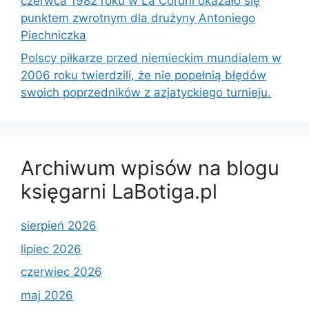
czerwca 1982 roku w La Coruñi okazało się
punktem zwrotnym dla drużyny Antoniego
Piechniczka
Polscy piłkarze przed niemieckim mundialem w
2006 roku twierdzili, że nie popełnią błędów
swoich poprzedników z azjatyckiego turnieju.
Archiwum wpisów na blogu
księgarni LaBotiga.pl
sierpień 2026
lipiec 2026
czerwiec 2026
maj 2026