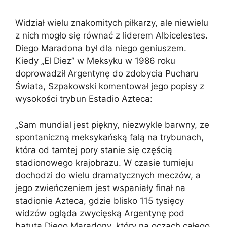
Widział wielu znakomitych piłkarzy, ale niewielu
z nich mogło się równać z liderem Albicelestes.
Diego Maradona był dla niego geniuszem.
Kiedy „El Diez” w Meksyku w 1986 roku
doprowadził Argentynę do zdobycia Pucharu
Świata, Szpakowski komentował jego popisy z
wysokości trybun Estadio Azteca:
„Sam mundial jest piękny, niezwykle barwny, ze
spontaniczną meksykańską falą na trybunach,
która od tamtej pory stanie się częścią
stadionowego krajobrazu. W czasie turnieju
dochodzi do wielu dramatycznych meczów, a
jego zwieńczeniem jest wspaniały finał na
stadionie Azteca, gdzie blisko 115 tysięcy
widzów ogląda zwycięską Argentynę pod
batutą Diego Maradony, który na oczach całego