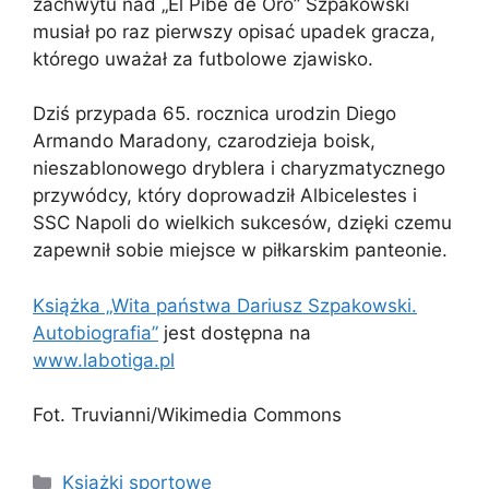
zachwytu nad „El Pibe de Oro” Szpakowski
musiał po raz pierwszy opisać upadek gracza,
którego uważał za futbolowe zjawisko.
Dziś przypada 65. rocznica urodzin Diego
Armando Maradony, czarodzieja boisk,
nieszablonowego dryblera i charyzmatycznego
przywódcy, który doprowadził Albicelestes i
SSC Napoli do wielkich sukcesów, dzięki czemu
zapewnił sobie miejsce w piłkarskim panteonie.
Książka „Wita państwa Dariusz Szpakowski.
Autobiografia”
jest dostępna na
www.labotiga.pl
Fot. Truvianni/Wikimedia Commons
Kategorie
Książki sportowe