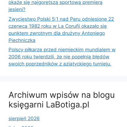
okaże się najgorętszą sportową premierą
jesieni?
Zwycięstwo Polski 5:1 nad Peru odniesione 22
czerwca 1982 roku w La Coruñi okazało się
punktem zwrotnym dla drużyny Antoniego
Piechniczka
Polscy piłkarze przed niemieckim mundialem w
2006 roku twierdzili, że nie popełnią błędów
swoich poprzedników z azjatyckiego turnieju.
Archiwum wpisów na blogu
księgarni LaBotiga.pl
sierpień 2026