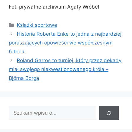
Fot. prywatne archiwum Agaty Wróbel
Kategorie
Książki sportowe
Historia Roberta Enke to jedna z najbardziej
poruszających opowieści we współczesnym
futbolu
Roland Garros to turniej, który przez dekady
miał swojego niekwestionowanego króla –
Björna Borga
Znajdź
wpis: