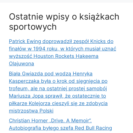
Ostatnie wpisy o książkach
sportowych
Patrick Ewing doprowadził zespół Knicks do
finałów w 1994 roku, w których musiał uznać
wyższość Houston Rockets Hakeema
Olajuwona
Biała Gwiazda pod wodzą Henryka
Kasperczaka była o krok od sięgnięcia po
trofeum, ale na ostatniej prostej samobój
Mariusza Jopa sprawił, że ostatecznie to
piłkarze Kolejorza cieszyli się ze zdobycia
mistrzostwa Polski
Christian Horner „Drive. A Memoir”.
Autobiografia byłego szefa Red Bull Racing