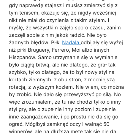
gdy naprawdę stajesz i musisz zmierzyć się z
tym tenisem, okazuje się, że nigdy wcześniej
nikt nie miał do czynienia z takim stylem. I
myślę, że wszystkim zajęło sporo czasu, zanim
zaczęli sobie z nim jakoś radzić. Nie było
żadnych błędów. Piłki
Nadala
odbijały się wyżej
niż piłki Bruguery, Ferrero, Moi albo innych
Hiszpanów. Samo utrzymanie się w wymianie
było ciągłą bitwą, ale nie dlatego, że grał tak
szybko, tylko dlatego, że to był nowy styl na
kortach ziemnych: z obu stron, z mocniejszą
rotacją, z wyższym kozłem. Nie wiem, co można
by zrobić. Nie dało się przewyższyć go siłą. No
więc zrozumiałem, że tu nie chodzi tylko o inny
styl gry, ale o zupełnie inny poziom i zupełnie
inne zaangażowanie, i po prostu nie da się go
ograć. Mógłbyś zamknąć oczy i walnąć 50
winnerów, ale na dłuższą metę tak się nie da.