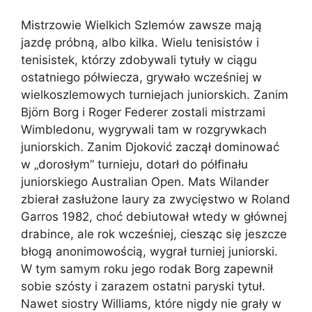
Mistrzowie Wielkich Szlemów zawsze mają
jazdę próbną, albo kilka. Wielu tenisistów i
tenisistek, którzy zdobywali tytuły w ciągu
ostatniego półwiecza, grywało wcześniej w
wielkoszlemowych turniejach juniorskich. Zanim
Björn Borg i Roger Federer zostali mistrzami
Wimbledonu, wygrywali tam w rozgrywkach
juniorskich. Zanim Djoković zaczął dominować
w „dorosłym” turnieju, dotarł do półfinału
juniorskiego Australian Open. Mats Wilander
zbierał zasłużone laury za zwycięstwo w Roland
Garros 1982, choć debiutował wtedy w głównej
drabince, ale rok wcześniej, ciesząc się jeszcze
błogą anonimowością, wygrał turniej juniorski.
W tym samym roku jego rodak Borg zapewnił
sobie szósty i zarazem ostatni paryski tytuł.
Nawet siostry Williams, które nigdy nie grały w