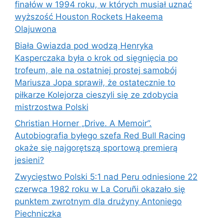
finałów w 1994 roku, w których musiał uznać
wyższość Houston Rockets Hakeema
Olajuwona
Biała Gwiazda pod wodzą Henryka
Kasperczaka była o krok od sięgnięcia po
trofeum, ale na ostatniej prostej samobój
Mariusza Jopa sprawił, że ostatecznie to
piłkarze Kolejorza cieszyli się ze zdobycia
mistrzostwa Polski
Christian Horner „Drive. A Memoir”.
Autobiografia byłego szefa Red Bull Racing
okaże się najgorętszą sportową premierą
jesieni?
Zwycięstwo Polski 5:1 nad Peru odniesione 22
czerwca 1982 roku w La Coruñi okazało się
punktem zwrotnym dla drużyny Antoniego
Piechniczka