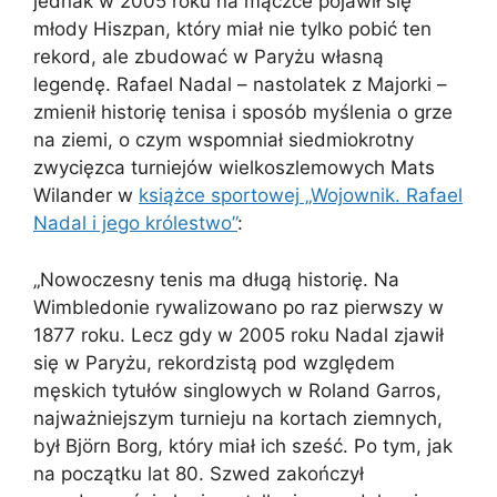
jednak w 2005 roku na mączce pojawił się
młody Hiszpan, który miał nie tylko pobić ten
rekord, ale zbudować w Paryżu własną
legendę. Rafael Nadal – nastolatek z Majorki –
zmienił historię tenisa i sposób myślenia o grze
na ziemi, o czym wspomniał siedmiokrotny
zwycięzca turniejów wielkoszlemowych Mats
Wilander w
książce sportowej „Wojownik. Rafael
Nadal i jego królestwo”
:
„Nowoczesny tenis ma długą historię. Na
Wimbledonie rywalizowano po raz pierwszy w
1877 roku. Lecz gdy w 2005 roku Nadal zjawił
się w Paryżu, rekordzistą pod względem
męskich tytułów singlowych w Roland Garros,
najważniejszym turnieju na kortach ziemnych,
był Björn Borg, który miał ich sześć. Po tym, jak
na początku lat 80. Szwed zakończył