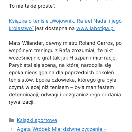
To nie takie proste”.
Książka o tenisie „Wojownik. Rafael Nadal i jego
królestwo”
jest dostępna na
www.labotiga.pl
Mats Wilander, dawny mistrz Roland Garros, po
wspólnym treningu z Rafą zrozumiał, że nikt
wcześniej nie grał tak jak Hiszpan i miał rację.
Paryż stał się sceną, na której narodziła się
epoka nieosiągalna dla poprzednich pokoleń
tenisistów. Epoka człowieka, którego gra była
czymś więcej niż tenisem – była manifestem
determinacji, odwagi i bezgranicznego oddania
rywalizacji.
Kategorie
Książki sportowe
Agata Wróbel: Miał dziwne życzenie –