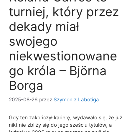
turniej, który przez
dekady miał
swojego
niekwestionowane
go króla – Björna
Borga
2025-08-26
przez
Szymon z Labotiga
Gdy ten zakończył karierę, wydawało się, że już
nikt nie zbliży się do jego sześciu tytułów, a