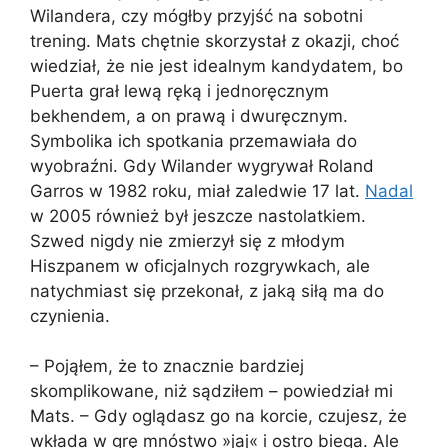
Wilandera, czy mógłby przyjść na sobotni
trening. Mats chętnie skorzystał z okazji, choć
wiedział, że nie jest idealnym kandydatem, bo
Puerta grał lewą ręką i jednoręcznym
bekhendem, a on prawą i dwuręcznym.
Symbolika ich spotkania przemawiała do
wyobraźni. Gdy Wilander wygrywał Roland
Garros w 1982 roku, miał zaledwie 17 lat.
Nadal
w 2005 również był jeszcze nastolatkiem.
Szwed nigdy nie zmierzył się z młodym
Hiszpanem w oficjalnych rozgrywkach, ale
natychmiast się przekonał, z jaką siłą ma do
czynienia.
– Pojąłem, że to znacznie bardziej
skomplikowane, niż sądziłem – powiedział mi
Mats. – Gdy oglądasz go na korcie, czujesz, że
wkłada w grę mnóstwo »jaj« i ostro biega. Ale