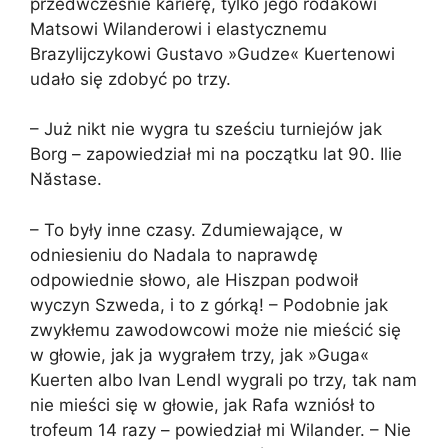
przedwcześnie karierę, tylko jego rodakowi
Matsowi Wilanderowi i elastycznemu
Brazylijczykowi Gustavo »Gudze« Kuertenowi
udało się zdobyć po trzy.
– Już nikt nie wygra tu sześciu turniejów jak
Borg – zapowiedział mi na początku lat 90. Ilie
Năstase.
– To były inne czasy. Zdumiewające, w
odniesieniu do Nadala to naprawdę
odpowiednie słowo, ale Hiszpan podwoił
wyczyn Szweda, i to z górką! – Podobnie jak
zwykłemu zawodowcowi może nie mieścić się
w głowie, jak ja wygrałem trzy, jak »Guga«
Kuerten albo Ivan Lendl wygrali po trzy, tak nam
nie mieści się w głowie, jak Rafa wzniósł to
trofeum 14 razy – powiedział mi Wilander. – Nie