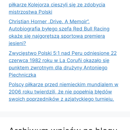
piłkarze Kolejorza cieszyli się ze zdobycia
mistrzostwa Polski
Christian Horner „Drive. A Memoir”.
Autobiografia byłego szefa Red Bull Racing
okaże się najgorętszą sportową premierą
jesieni?
Zwycięstwo Polski 5:1 nad Peru odniesione 22
czerwca 1982 roku w La Coruñi okazało się
punktem zwrotnym dla drużyny Antoniego
Piechniczka
Polscy piłkarze przed niemieckim mundialem w
2006 roku twierdzili, że nie popełnią błędów
swoich poprzedników z azjatyckiego turnieju.