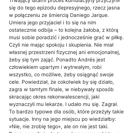
Trwający latami proces kumulacyjny przyczynił
się do tego epizodu depresyjnego, rzecz jasna
w połączeniu ze śmiercią Daniego Jarque.
Umiera jego przyjaciel i to się na nim
ostatecznie odbija – to kolejna żałoba, z którą
musi sobie poradzić i jednocześnie grać w piłkę.
Czyli nie mając spokoju i skupienia. Nie miał
własnej przestrzeni fizycznej ani emocjonalnej,
żeby się tym zająć. Ponadto Andrés jest
człowiekiem upartym i wytrwałym, robi
wszystko, co możliwe, żeby osiągnąć swoje
cele. Powiedział, że cokolwiek by się działo,
zagra w tamtym finale, w niebywały sposób
skracając okres rekonwalescencji, jaki
wyznaczyli mu lekarze. I udało mu się. Zagrał.
To bardzo typowe dla osób, które przeżyły takie
sytuacje. Inny na jego miejscu po wiedziałby:
»Nie, nie zrobię tego«, ale on nie jest taki.