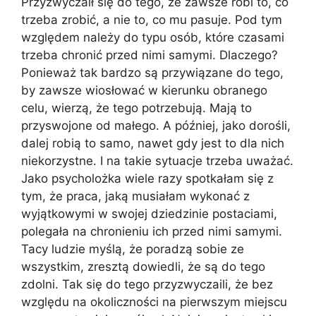
Przyzwyczaił się do tego, że zawsze robi to, co
trzeba zrobić, a nie to, co mu pasuje. Pod tym
względem należy do typu osób, które czasami
trzeba chronić przed nimi samymi. Dlaczego?
Ponieważ tak bardzo są przywiązane do tego,
by zawsze wiosłować w kierunku obranego
celu, wierzą, że tego potrzebują. Mają to
przyswojone od małego. A później, jako dorośli,
dalej robią to samo, nawet gdy jest to dla nich
niekorzystne. I na takie sytuacje trzeba uważać.
Jako psycholożka wiele razy spotkałam się z
tym, że praca, jaką musiałam wykonać z
wyjątkowymi w swojej dziedzinie postaciami,
polegała na chronieniu ich przed nimi samymi.
Tacy ludzie myślą, że poradzą sobie ze
wszystkim, zresztą dowiedli, że są do tego
zdolni. Tak się do tego przyzwyczaili, że bez
względu na okoliczności na pierwszym miejscu