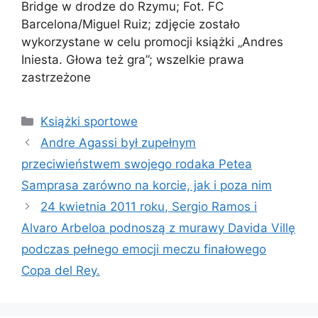
Bridge w drodze do Rzymu; Fot. FC
Barcelona/Miguel Ruiz; zdjęcie zostało
wykorzystane w celu promocji książki „Andres
Iniesta. Głowa też gra”; wszelkie prawa
zastrzeżone
Kategorie
Książki sportowe
Andre Agassi był zupełnym
przeciwieństwem swojego rodaka Petea
Samprasa zarówno na korcie, jak i poza nim
24 kwietnia 2011 roku, Sergio Ramos i
Alvaro Arbeloa podnoszą z murawy Davida Villę
podczas pełnego emocji meczu finałowego
Copa del Rey.