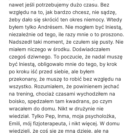
nawet jeśli potrzebujemy dużo czasu. Bez
względu na to, jak bardzo chcesz, nie sądzę,
żeby dało się skrócić ten okres niemocy. Wtedy
byłem tylko Andrésem. Nie mogłem być Iniestą,
niezależnie od tego, ile razy mnie o to proszono.
Nadszedł taki moment, że czułem się pusty. Nie
miałem niczego w środku. Doświadczałem
czegoś dziwnego. To poczucie, że nadal muszę
być Iniestą, obligowało mnie do tego, by krok
po kroku iść przed siebie, ale byłem
przekonany, że muszę to robić bez względu na
wszystko. Rozumiałem, że powinienem jechać
na trening, chociaż czasami wychodziłem na
boisko, spędzałem tam kwadrans, po czym
wracałem do domu. Nikt w drużynie nie
wiedział. Tylko Pep, Inma, moja psycholożka,
Emili, mój fizjoterapeuta, i nikt więcej. W domu
wiedzieli, że coś się ze mną dzieje, ale na