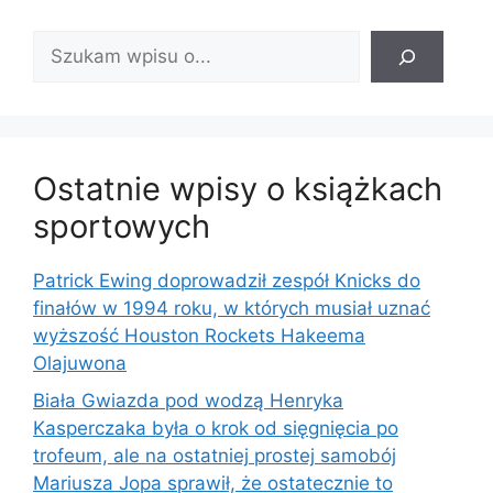
Znajdź
wpis:
Ostatnie wpisy o książkach
sportowych
Patrick Ewing doprowadził zespół Knicks do
finałów w 1994 roku, w których musiał uznać
wyższość Houston Rockets Hakeema
Olajuwona
Biała Gwiazda pod wodzą Henryka
Kasperczaka była o krok od sięgnięcia po
trofeum, ale na ostatniej prostej samobój
Mariusza Jopa sprawił, że ostatecznie to