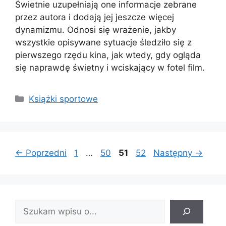
Świetnie uzupełniają one informacje zebrane
przez autora i dodają jej jeszcze więcej
dynamizmu. Odnosi się wrażenie, jakby
wszystkie opisywane sytuacje śledziło się z
pierwszego rzędu kina, jak wtedy, gdy ogląda
się naprawdę świetny i wciskający w fotel film.
Kategorie
Książki sportowe
Strona
Strona
Strona
Strona
←
Poprzedni
1
…
50
51
52
Następny
→
Znajdź
wpis: