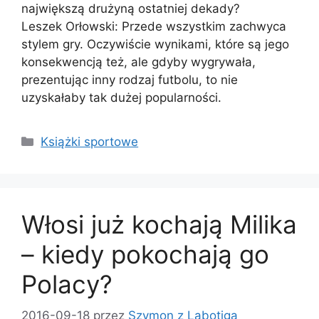
największą drużyną ostatniej dekady?
Leszek Orłowski: Przede wszystkim zachwyca
stylem gry. Oczywiście wynikami, które są jego
konsekwencją też, ale gdyby wygrywała,
prezentując inny rodzaj futbolu, to nie
uzyskałaby tak dużej popularności.
Kategorie
Książki sportowe
Włosi już kochają Milika
– kiedy pokochają go
Polacy?
2016-09-18
przez
Szymon z Labotiga