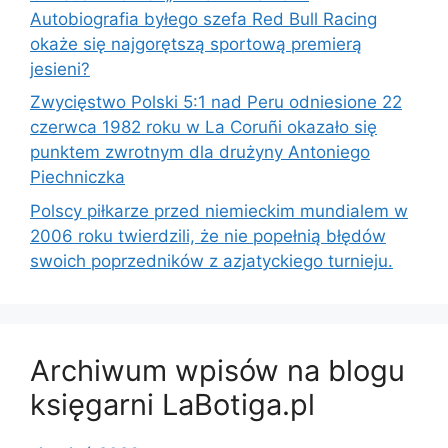
Autobiografia byłego szefa Red Bull Racing
okaże się najgorętszą sportową premierą
jesieni?
Zwycięstwo Polski 5:1 nad Peru odniesione 22
czerwca 1982 roku w La Coruñi okazało się
punktem zwrotnym dla drużyny Antoniego
Piechniczka
Polscy piłkarze przed niemieckim mundialem w
2006 roku twierdzili, że nie popełnią błędów
swoich poprzedników z azjatyckiego turnieju.
Archiwum wpisów na blogu
księgarni LaBotiga.pl