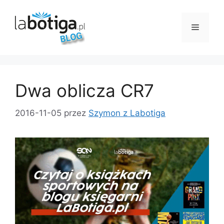
Przejdź
do
Menu
treści
Dwa oblicza CR7
2016-11-05
przez
Szymon z Labotiga